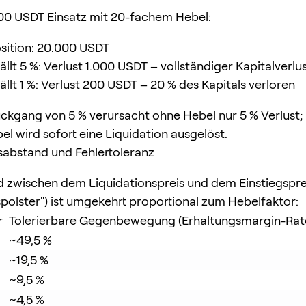
00 USDT Einsatz mit 20-fachem Hebel:
sition: 20.000 USDT
ällt 5 %: Verlust 1.000 USDT – vollständiger Kapitalverlu
ällt 1 %: Verlust 200 USDT – 20 % des Kapitals verloren
ckgang von 5 % verursacht ohne Hebel nur 5 % Verlust;
l wird sofort eine Liquidation ausgelöst.
sabstand und Fehlertoleranz
 zwischen dem Liquidationspreis und dem Einstiegsprei
spolster") ist umgekehrt proportional zum Hebelfaktor:
r
Tolerierbare Gegenbewegung (Erhaltungsmargin-Rate
~49,5 %
~19,5 %
~9,5 %
~4,5 %