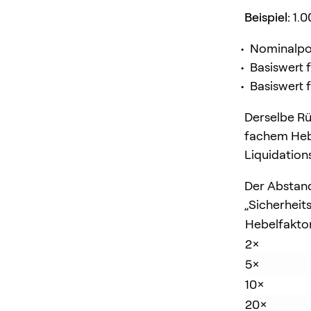
Beispiel:
1.0
Nominalpo
Basiswert f
Basiswert f
Derselbe Rü
fachem Hebe
Liquidation
Der Abstand
„Sicherheit
Hebelfakto
2×
5×
10×
20×