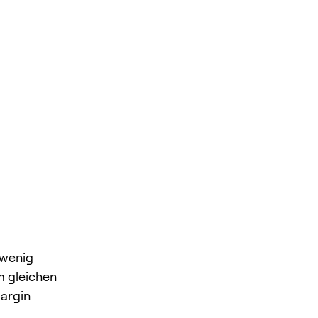
 wenig
m gleichen
Margin