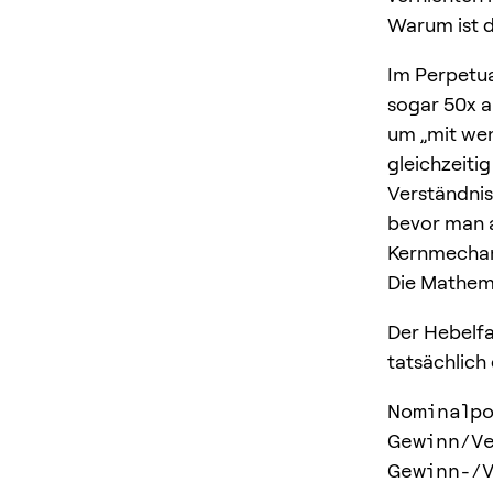
Warum ist d
Im Perpetua
sogar 50x a
um „mit wen
gleichzeitig
Verständnis
bevor man a
Kernmechan
Die Mathem
Der Hebelfa
tatsächlich
Nominalpo
Gewinn/Ve