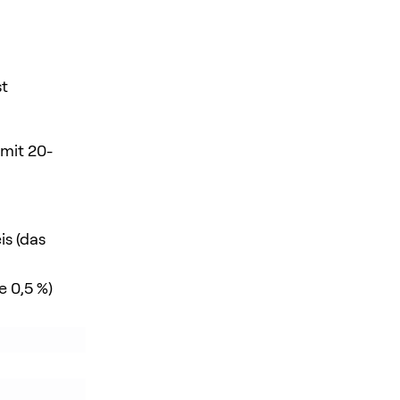
st
 mit 20-
s (das
 0,5 %)