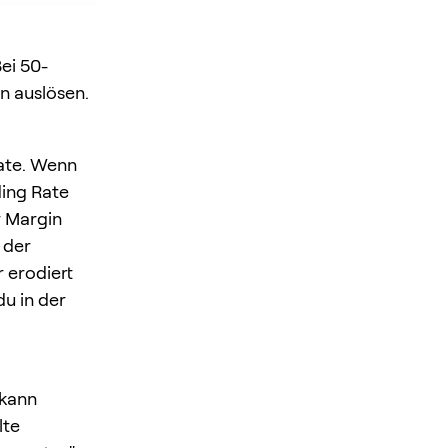
ei 50-
n auslösen.
Rate. Wenn
ding Rate
r Margin
 der
 erodiert
du in der
 kann
lte