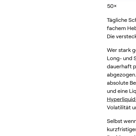
50×
Tägliche Sc
fachem Hebe
Die verstec
Wer stark g
Long- und S
dauerhaft p
abgezogen. 
absolute Be
und eine Liq
Hyperliqui
Volatilität
Selbst wenn
kurzfristig