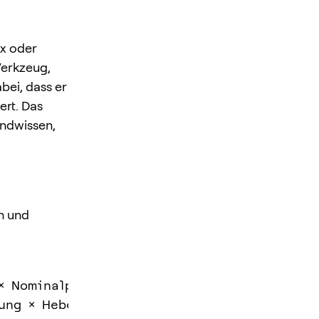
0x oder
Werkzeug,
bei, dass er
ert. Das
undwissen,
n und
 Nominalpositionswert
