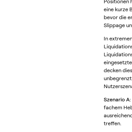
Positionen
eine kurze 
bevor die e
Slippage und
In extremen
Liquidation
Liquidation
eingesetzte
decken dies
unbegrenzt 
Nutzerszen
Szenario A:
fachem Heb
ausreichend
treffen.