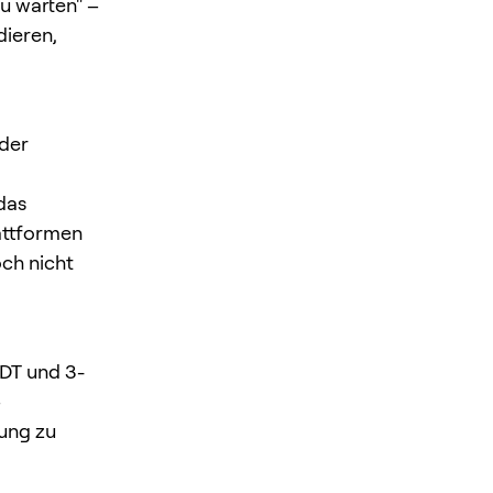
u warten" –
dieren,
 der
das
lattformen
och nicht
DT und 3-
–
ung zu