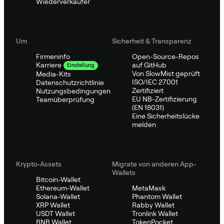
Wiederverkäufer
Um
Sicherheit & Transparenz
Firmeninfo
Open-Source-Repos
auf GitHub
Karriere
Einstellung
Von SlowMist geprüft
Media-Kits
ISO/IEC 27001
Datenschutzrichtlinie
Zertifiziert
Nutzungsbedingungen
EU NB-Zertifizierung
Teamüberprüfung
(EN 18031)
Eine Sicherheitslücke
melden
Krypto-Assets
Migrate von anderen App-
Wallets
Bitcoin-Wallet
Ethereum-Wallet
MetaMask
Solana-Wallet
Phantom Wallet
XRP Wallet
Rabby Wallet
USDT Wallet
Tronlink Wallet
BNB Wallet
TokenPocket