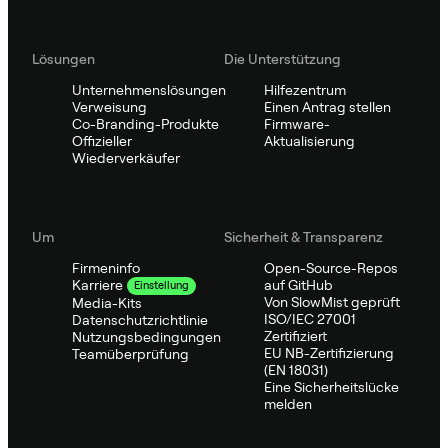
Lösungen
Die Unterstützung
Unternehmenslösungen
Hilfezentrum
Verweisung
Einen Antrag stellen
Co-Branding-Produkte
Firmware-
Offizieller
Aktualisierung
Wiederverkäufer
Um
Sicherheit & Transparenz
Firmeninfo
Open-Source-Repos
auf GitHub
Karriere
Einstellung
Von SlowMist geprüft
Media-Kits
ISO/IEC 27001
Datenschutzrichtlinie
Zertifiziert
Nutzungsbedingungen
EU NB-Zertifizierung
Teamüberprüfung
(EN 18031)
Eine Sicherheitslücke
melden