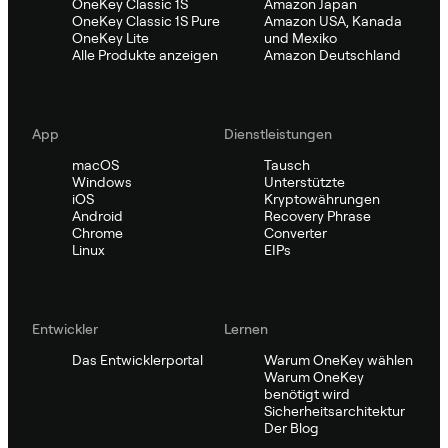
OneKey Classic 1S
Amazon Japan
OneKey Classic 1S Pure
Amazon USA, Kanada
OneKey Lite
und Mexiko
Alle Produkte anzeigen
Amazon Deutschland
App
Dienstleistungen
macOS
Tausch
Windows
Unterstützte
iOS
Kryptowährungen
Android
Recovery Phrase
Chrome
Converter
Linux
EIPs
Entwickler
Lernen
Das Entwicklerportal
Warum OneKey wählen
Warum OneKey
benötigt wird
Sicherheitsarchitektur
Der Blog