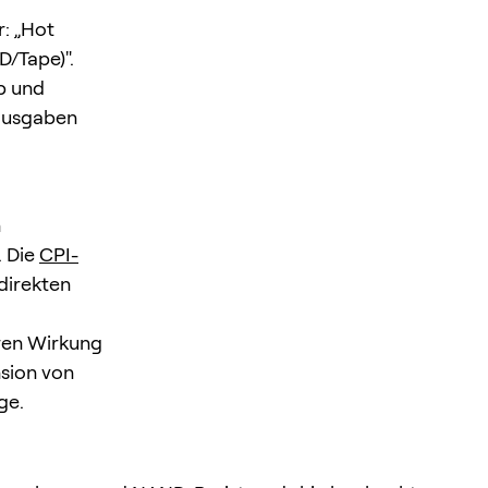
: „Hot
/Tape)".
ab und
rausgaben
n
 Die
CPI-
direkten
ren Wirkung
sion von
ge.