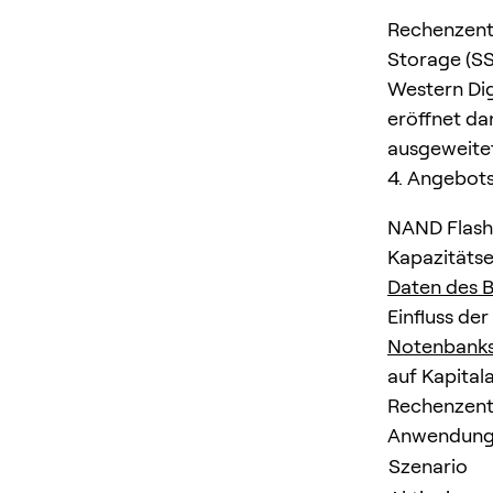
Rechenzentr
Storage (S
Western Dig
eröffnet da
ausgeweite
4. Angebots
NAND Flash 
Kapazitäts
Daten des B
Einfluss de
Notenbankse
auf Kapital
Rechenzent
Anwendungs
Szenario