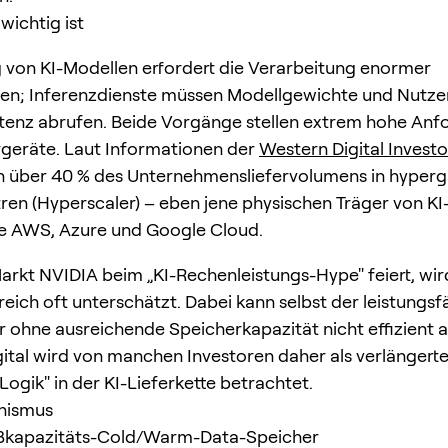
ichtig ist
g von KI-Modellen erfordert die Verarbeitung enormer
n; Inferenzdienste müssen Modellgewichte und Nutze
tenz abrufen. Beide Vorgänge stellen extrem hohe An
geräte. Laut Informationen der
Western Digital Investo
n über 40 % des Unternehmensliefervolumens in hyper
en (Hyperscaler) – eben jene physischen Träger von KI
ie AWS, Azure und Google Cloud.
rkt NVIDIA beim „KI-Rechenleistungs-Hype" feiert, wir
eich oft unterschätzt. Dabei kann selbst der leistungsf
 ohne ausreichende Speicherkapazität nicht effizient a
ital wird von manchen Investoren daher als verlängert
Logik" in der KI-Lieferkette betrachtet.
nismus
oßkapazitäts-Cold/Warm-Data-Speicher