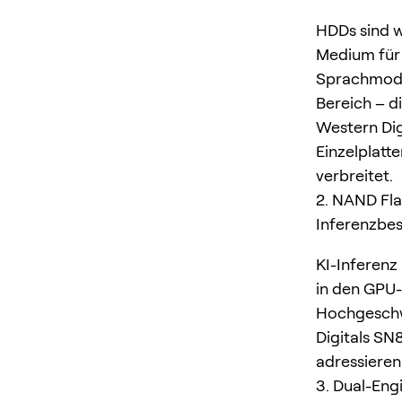
HDDs sind w
Medium für 
Sprachmodel
Bereich – d
Western Dig
Einzelplatt
verbreitet.
2. NAND Fl
Inferenzbe
KI-Inferenz
in den GPU
Hochgeschw
Digitals SN
adressiere
3. Dual-Eng