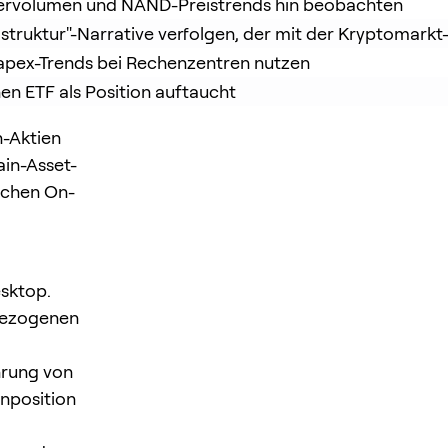
ervolumen und NAND-Preistrends hin beobachten
rastruktur"-Narrative verfolgen, der mit der Kryptomarkt-
Capex-Trends bei Rechenzentren nutzen
n ETF als Position auftaucht
h-Aktien
in-Asset-
schen On-
esktop.
-bezogenen
rung von
nposition