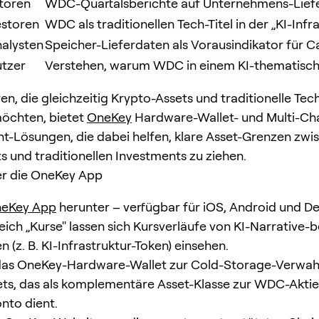
toren
WDC-Quartalsberichte auf Unternehmens-Lief
estoren
WDC als traditionellen Tech-Titel in der „KI-Inf
alysten
Speicher-Lieferdaten als Vorausindikator für 
tzer
Verstehen, warum WDC in einem KI-thematische
en, die gleichzeitig Krypto-Assets und traditionelle Tec
möchten, bietet
OneKey
Hardware-Wallet- und Multi-Cha
Lösungen, die dabei helfen, klare Asset-Grenzen zwi
s und traditionellen Investments zu ziehen.
er die OneKey App
eKey App
herunter – verfügbar für iOS, Android und D
ich „Kurse" lassen sich Kursverläufe von KI-Narrative
 (z. B. KI-Infrastruktur-Token) einsehen.
as OneKey-Hardware-Wallet zur Cold-Storage-Verwah
ts, das als komplementäre Asset-Klasse zur WDC-Aktie
nto dient.