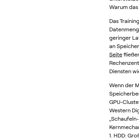
Warum das w
Das Trainin
Datenmenge
geringer La
an Speicher
Seite
fließe
Rechenzentr
Diensten w
Wenn der Ma
Speicherber
GPU-Cluster
Western Dig
„Schaufeln-
Kernmecha
1. HDD: Gr