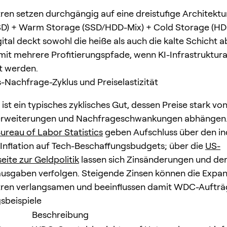
en setzen durchgängig auf eine dreistufige Architektur
SD) + Warm Storage (SSD/HDD-Mix) + Cold Storage (HDD
ital deckt sowohl die heiße als auch die kalte Schicht 
mit mehrere Profitierungspfade, wenn KI-Infrastruktu
t werden.
-Nachfrage-Zyklus und Preiselastizität
ist ein typisches zyklisches Gut, dessen Preise stark vo
erweiterungen und Nachfrageschwankungen abhängen.
ureau of Labor Statistics
geben Aufschluss über den in
r Inflation auf Tech-Beschaffungsbudgets; über die
US-
ite zur Geldpolitik
lassen sich Zinsänderungen und de
ausgaben verfolgen. Steigende Zinsen können die Expan
ren verlangsamen und beeinflussen damit WDC-Aufträ
beispiele
Beschreibung