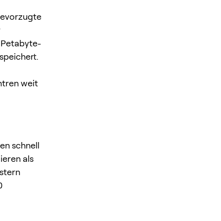
bevorzugte
r
 Petabyte-
speichert.
ntren weit
en schnell
eren als
stern
0