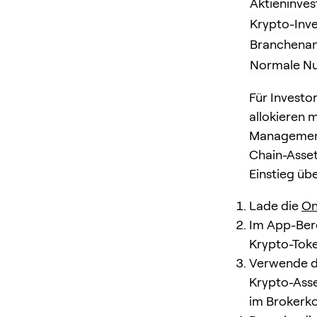
Aktieninves
Krypto-Inv
Branchenan
Normale Nu
Für Investor
allokieren 
Management-
Chain-Asset
Einstieg üb
Lade die
On
Im App-Bere
Krypto-Token
Verwende d
Krypto-Asse
im Brokerko