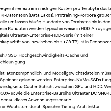
egen ihrer extrem niedrigen Kosten pro Terabyte das 
KI-Datenseen (Data Lakes). Pretraining-Korpora große
le umfassen häufig Hunderte von Terabytes bis in den
iese Rohdaten werden typischerweise in HDD-Arrays ge
itals Ultrastar-Enterprise-HDD-Serie (mit einer
enkapazität von inzwischen bis zu 28 TB) ist in Rechenze
ash / SSD: Hochgeschwindigkeits-Cache und
schleunigung
 ist latenzempfindlich, und Modellgewichtsdateien müss
-Speicher geladen werden. Enterprise-NVMe-SSDs fungi
indigkeits-Cache-Schicht zwischen GPU und HDD. We
850X- sowie die Enterprise-Baureihe Ultrastar DC SN84
n genau dieses Anwendungsszenario.
ine-Wachstum durch Speicher-Tiering-Architektur