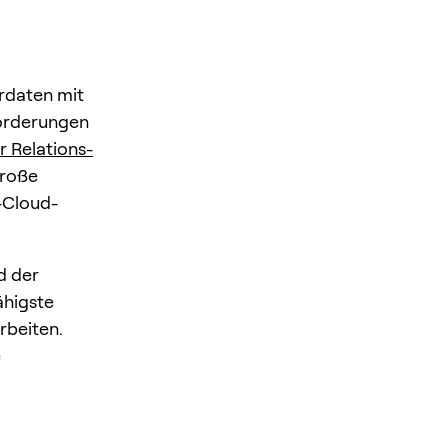
rdaten mit
forderungen
r Relations-
große
-Cloud-
d der
ähigste
rbeiten.
e