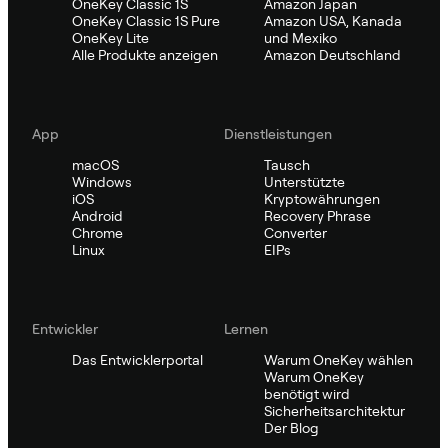
OneKey Classic 1S
Amazon Japan
OneKey Classic 1S Pure
Amazon USA, Kanada
OneKey Lite
und Mexiko
Alle Produkte anzeigen
Amazon Deutschland
App
Dienstleistungen
macOS
Tausch
Windows
Unterstützte
iOS
Kryptowährungen
Android
Recovery Phrase
Chrome
Converter
Linux
EIPs
Entwickler
Lernen
Das Entwicklerportal
Warum OneKey wählen
Warum OneKey
benötigt wird
Sicherheitsarchitektur
Der Blog