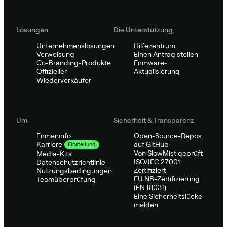
Lösungen
Die Unterstützung
Unternehmenslösungen
Hilfezentrum
Verweisung
Einen Antrag stellen
Co-Branding-Produkte
Firmware-
Offizieller
Aktualisierung
Wiederverkäufer
Um
Sicherheit & Transparenz
Firmeninfo
Open-Source-Repos
auf GitHub
Karriere
Einstellung
Von SlowMist geprüft
Media-Kits
ISO/IEC 27001
Datenschutzrichtlinie
Zertifiziert
Nutzungsbedingungen
EU NB-Zertifizierung
Teamüberprüfung
(EN 18031)
Eine Sicherheitslücke
melden