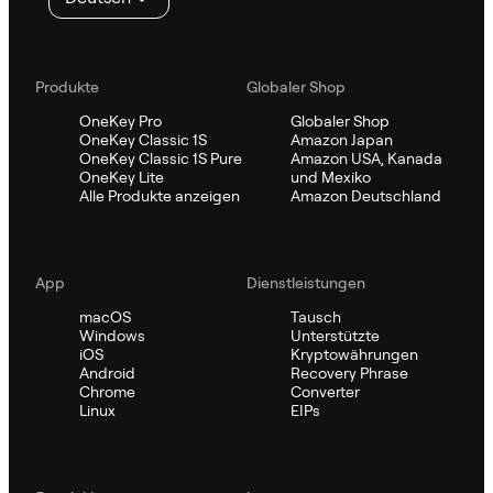
Produkte
Globaler Shop
OneKey Pro
Globaler Shop
OneKey Classic 1S
Amazon Japan
OneKey Classic 1S Pure
Amazon USA, Kanada
OneKey Lite
und Mexiko
Alle Produkte anzeigen
Amazon Deutschland
App
Dienstleistungen
macOS
Tausch
Windows
Unterstützte
iOS
Kryptowährungen
Android
Recovery Phrase
Chrome
Converter
Linux
EIPs