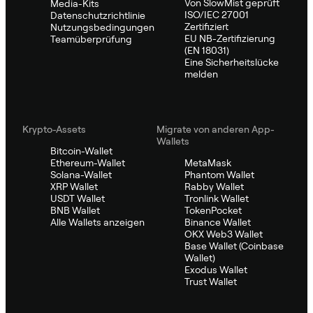
Von SlowMist geprüft
Media-Kits
ISO/IEC 27001
Datenschutzrichtlinie
Zertifiziert
Nutzungsbedingungen
EU NB-Zertifizierung
Teamüberprüfung
(EN 18031)
Eine Sicherheitslücke
melden
Krypto-Assets
Migrate von anderen App-
Wallets
Bitcoin-Wallet
Ethereum-Wallet
MetaMask
Solana-Wallet
Phantom Wallet
XRP Wallet
Rabby Wallet
USDT Wallet
Tronlink Wallet
BNB Wallet
TokenPocket
Alle Wallets anzeigen
Binance Wallet
OKX Web3 Wallet
Base Wallet (Coinbase
Wallet)
Exodus Wallet
Trust Wallet