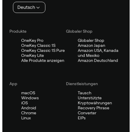
Deutsch
Produkte
Globaler Shop
OneKey Pro
Globaler Shop
OneKey Classic 1S
Amazon Japan
OneKey Classic 1S Pure
Amazon USA, Kanada
OneKey Lite
und Mexiko
Alle Produkte anzeigen
Amazon Deutschland
App
Dienstleistungen
macOS
Tausch
Windows
Unterstützte
iOS
Kryptowährungen
Android
Recovery Phrase
Chrome
Converter
Linux
EIPs