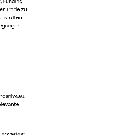
, Funding
er Trade zu
ohstoffen
wegungen
ungsniveau.
elevante
 erwartest.