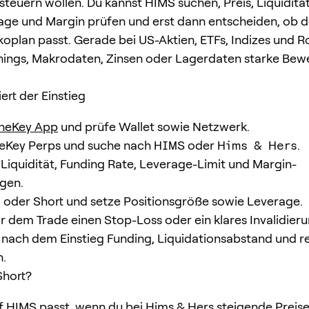
euern wollen. Du kannst HIMS suchen, Preis, Liquidität
age und Margin prüfen und erst dann entscheiden, ob d
koplan passt. Gerade bei US-Aktien, ETFs, Indizes und R
nings, Makrodaten, Zinsen oder Lagerdaten starke Be
ert der Einstieg
neKey App
und prüfe Wallet sowie Netzwerk.
eKey Perps und suche nach
HIMS
oder
Hims & Hers
.
, Liquidität, Funding Rate, Leverage-Limit und Margin-
gen.
oder Short und setze Positionsgröße sowie Leverage.
or dem Trade einen Stop-Loss oder ein klares Invalidier
ach dem Einstieg Funding, Liquidationsabstand und r
n.
Short?
f HIMS passt, wenn du bei Hims & Hers steigende Preise