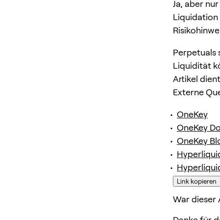
Ja, aber nu
Liquidation
Risikohinwe
Perpetuals 
Liquidität 
Artikel die
Externe Qu
OneKey
OneKey D
OneKey Bl
Hyperliqui
Hyperliqui
Link kopieren
War dieser A
Danke für d