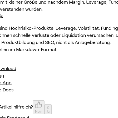
r mit kleiner Größe und nachdem Margin, Leverage, Fun
 verstanden wurden.
is
sind Hochrisiko-Produkte. Leverage, Volatilität, Fundin
können schnelle Verluste oder Liquidation verursachen. 
nt Produktbildung und SEO, nicht als Anlageberatung.
ellen im Markdown-Format
ownload
og
d App
d Docs
rtikel hilfreich?
Nein
Ja
ein Feedback!