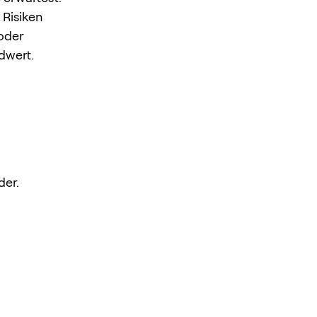
 Risiken
 oder
dwert.
der.