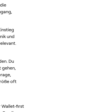
die
ugang,
Einstieg
nik und
elevant.
den. Du
t gehen,
erage,
größe oft
Wallet-first