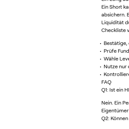
Ein Short k
absichern. 
Liquidität 
Checkliste 
Bestätige,
Prüfe Fund
Wähle Leve
Nutze nur o
Kontrollie
FAQ
Q1: Ist ein
Nein. Ein P
Eigentümer
Q2: Können 