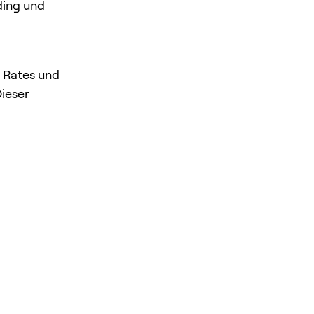
ding und
g Rates und
Dieser