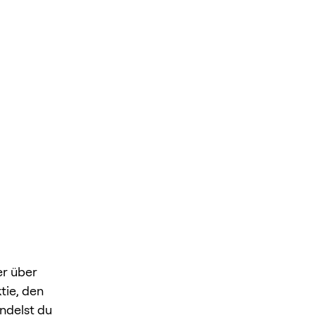
er über
tie, den
ndelst du