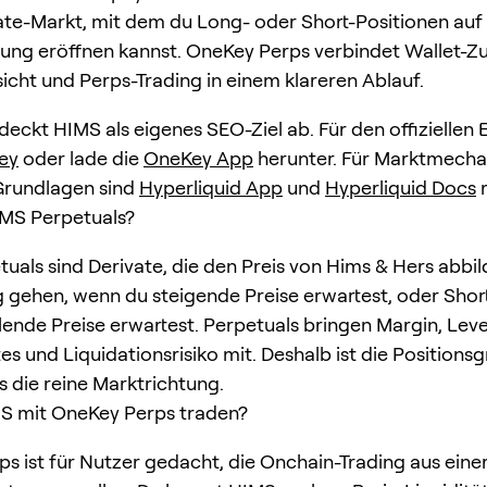
ate-Markt, mit dem du Long- oder Short-Positionen auf 
ng eröffnen kannst. OneKey Perps verbindet Wallet-Z
icht und Perps-Trading in einem klareren Ablauf.
deckt HIMS als eigenes SEO-Ziel ab. Für den offiziellen 
ey
oder lade die
OneKey App
herunter. Für Marktmecha
Grundlagen sind
Hyperliquid App
und
Hyperliquid Docs
r
IMS Perpetuals?
uals sind Derivate, die den Preis von Hims & Hers abbil
 gehen, wenn du steigende Preise erwartest, oder Shor
lende Preise erwartest. Perpetuals bringen Margin, Lev
es und Liquidationsrisiko mit. Deshalb ist die Positions
s die reine Marktrichtung.
 mit OneKey Perps traden?
s ist für Nutzer gedacht, die Onchain-Trading aus einer 