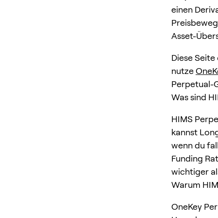
einen Deriv
Preisbewegu
Asset-Übers
Diese Seite 
nutze
OneK
Perpetual-
Was sind H
HIMS Perpet
kannst Long
wenn du fal
Funding Rat
wichtiger al
Warum HIMS
OneKey Perp