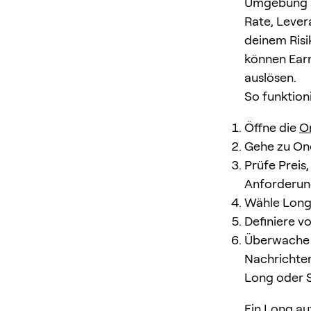
Umgebung st
Rate, Lever
deinem Risi
können Ear
auslösen.
So funktioni
Öffne die
O
Gehe zu On
Prüfe Preis
Anforderun
Wähle Long 
Definiere v
Überwache n
Nachrichte
Long oder 
Ein Long au