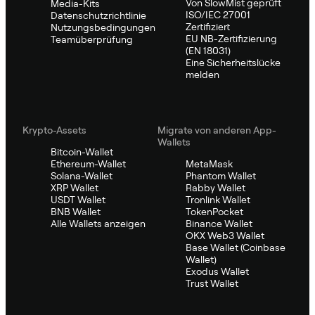
Von SlowMist geprüft
Media-Kits
ISO/IEC 27001
Datenschutzrichtlinie
Zertifiziert
Nutzungsbedingungen
EU NB-Zertifizierung
Teamüberprüfung
(EN 18031)
Eine Sicherheitslücke
melden
Krypto-Assets
Migrate von anderen App-
Wallets
Bitcoin-Wallet
Ethereum-Wallet
MetaMask
Solana-Wallet
Phantom Wallet
XRP Wallet
Rabby Wallet
USDT Wallet
Tronlink Wallet
BNB Wallet
TokenPocket
Alle Wallets anzeigen
Binance Wallet
OKX Web3 Wallet
Base Wallet (Coinbase
Wallet)
Exodus Wallet
Trust Wallet