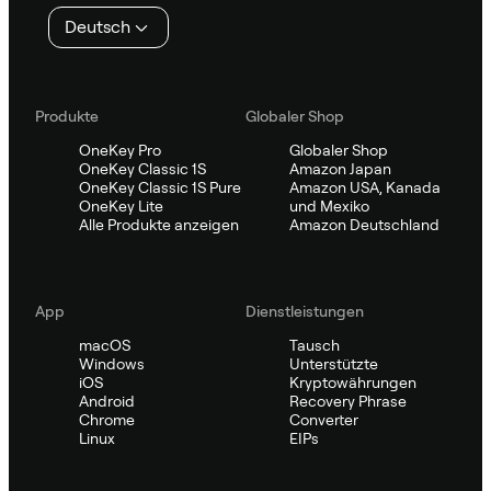
Deutsch
Produkte
Globaler Shop
OneKey Pro
Globaler Shop
OneKey Classic 1S
Amazon Japan
OneKey Classic 1S Pure
Amazon USA, Kanada
OneKey Lite
und Mexiko
Alle Produkte anzeigen
Amazon Deutschland
App
Dienstleistungen
macOS
Tausch
Windows
Unterstützte
iOS
Kryptowährungen
Android
Recovery Phrase
Chrome
Converter
Linux
EIPs