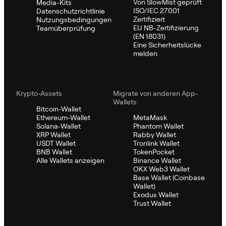
Von SlowMist geprüft
Media-Kits
ISO/IEC 27001
Datenschutzrichtlinie
Zertifiziert
Nutzungsbedingungen
EU NB-Zertifizierung
Teamüberprüfung
(EN 18031)
Eine Sicherheitslücke
melden
Krypto-Assets
Migrate von anderen App-
Wallets
Bitcoin-Wallet
Ethereum-Wallet
MetaMask
Solana-Wallet
Phantom Wallet
XRP Wallet
Rabby Wallet
USDT Wallet
Tronlink Wallet
BNB Wallet
TokenPocket
Alle Wallets anzeigen
Binance Wallet
OKX Web3 Wallet
Base Wallet (Coinbase
Wallet)
Exodus Wallet
Trust Wallet