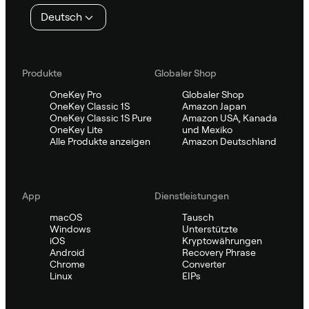
Deutsch
Produkte
Globaler Shop
OneKey Pro
Globaler Shop
OneKey Classic 1S
Amazon Japan
OneKey Classic 1S Pure
Amazon USA, Kanada
OneKey Lite
und Mexiko
Alle Produkte anzeigen
Amazon Deutschland
App
Dienstleistungen
macOS
Tausch
Windows
Unterstützte
iOS
Kryptowährungen
Android
Recovery Phrase
Chrome
Converter
Linux
EIPs