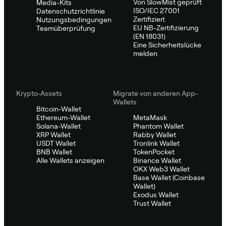
Von SlowMist geprüft
Media-Kits
ISO/IEC 27001
Datenschutzrichtlinie
Zertifiziert
Nutzungsbedingungen
EU NB-Zertifizierung
Teamüberprüfung
(EN 18031)
Eine Sicherheitslücke
melden
Krypto-Assets
Migrate von anderen App-
Wallets
Bitcoin-Wallet
Ethereum-Wallet
MetaMask
Solana-Wallet
Phantom Wallet
XRP Wallet
Rabby Wallet
USDT Wallet
Tronlink Wallet
BNB Wallet
TokenPocket
Alle Wallets anzeigen
Binance Wallet
OKX Web3 Wallet
Base Wallet (Coinbase
Wallet)
Exodus Wallet
Trust Wallet