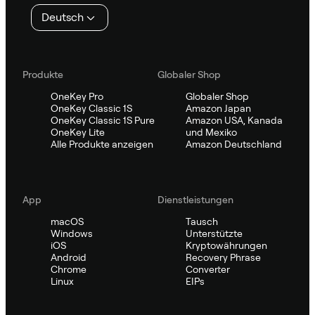
Deutsch
Produkte
Globaler Shop
OneKey Pro
Globaler Shop
OneKey Classic 1S
Amazon Japan
OneKey Classic 1S Pure
Amazon USA, Kanada
OneKey Lite
und Mexiko
Alle Produkte anzeigen
Amazon Deutschland
App
Dienstleistungen
macOS
Tausch
Windows
Unterstützte
iOS
Kryptowährungen
Android
Recovery Phrase
Chrome
Converter
Linux
EIPs