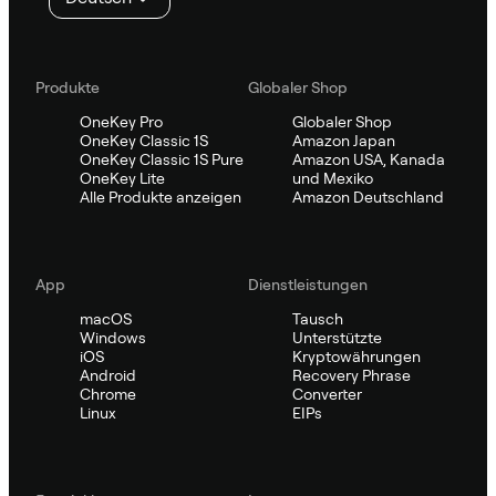
Produkte
Globaler Shop
OneKey Pro
Globaler Shop
OneKey Classic 1S
Amazon Japan
OneKey Classic 1S Pure
Amazon USA, Kanada
OneKey Lite
und Mexiko
Alle Produkte anzeigen
Amazon Deutschland
App
Dienstleistungen
macOS
Tausch
Windows
Unterstützte
iOS
Kryptowährungen
Android
Recovery Phrase
Chrome
Converter
Linux
EIPs