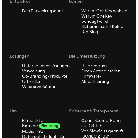
Entwickler
Lernen
Das Entwicklerportal
Warum OneKey wählen
Warum OneKey
benötigt wird
Sicherheitsarchitektur
Der Blog
Lösungen
Die Unterstützung
Unternehmenslösungen
Hilfezentrum
Verweisung
Einen Antrag stellen
Co-Branding-Produkte
Firmware-
Offizieller
Aktualisierung
Wiederverkäufer
Um
Sicherheit & Transparenz
Firmeninfo
Open-Source-Repos
auf GitHub
Karriere
Einstellung
Von SlowMist geprüft
Media-Kits
ISO/IEC 27001
Datenschutzrichtlinie