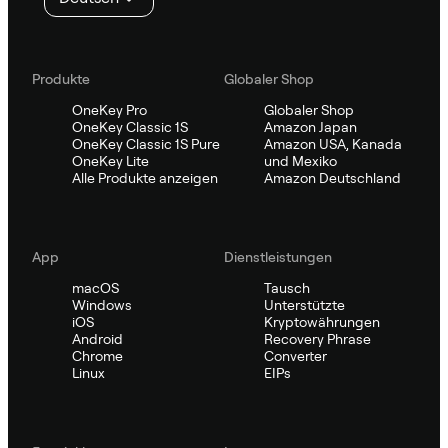
Produkte
Globaler Shop
OneKey Pro
Globaler Shop
OneKey Classic 1S
Amazon Japan
OneKey Classic 1S Pure
Amazon USA, Kanada
OneKey Lite
und Mexiko
Alle Produkte anzeigen
Amazon Deutschland
App
Dienstleistungen
macOS
Tausch
Windows
Unterstützte
iOS
Kryptowährungen
Android
Recovery Phrase
Chrome
Converter
Linux
EIPs