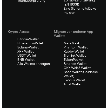
EU NB-Zertifizierung
Teamüberprüfung
(EN 18031)
Eine Sicherheitslücke
melden
Krypto-Assets
Migrate von anderen App-
Wallets
Bitcoin-Wallet
Ethereum-Wallet
MetaMask
Solana-Wallet
Phantom Wallet
XRP Wallet
Rabby Wallet
USDT Wallet
Tronlink Wallet
BNB Wallet
TokenPocket
Alle Wallets anzeigen
Binance Wallet
OKX Web3 Wallet
Base Wallet (Coinbase
Wallet)
Exodus Wallet
Trust Wallet