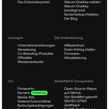
Das Entwicklerportal
Warum OneKey wählen
Warum OneKey
benötigt wird
Sicherheitsarchitektur
Der Blog
Lösungen
Die Unterstützung
Unternehmenslösungen
Hilfezentrum
Verweisung
Einen Antrag stellen
Co-Branding-Produkte
Firmware-
Offizieller
Aktualisierung
Wiederverkäufer
Um
Sicherheit & Transparenz
Firmeninfo
Open-Source-Repos
auf GitHub
Karriere
Einstellung
Von SlowMist geprüft
Media-Kits
ISO/IEC 27001
Datenschutzrichtlinie
Zertifiziert
Nutzungsbedingungen