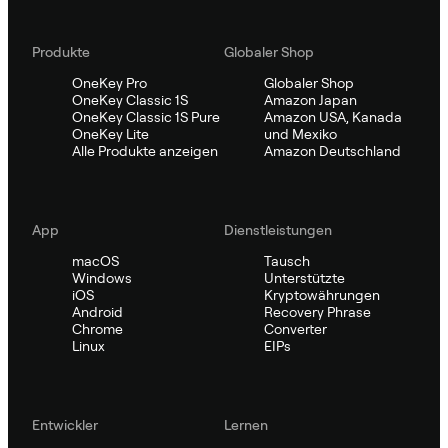
Produkte
Globaler Shop
OneKey Pro
Globaler Shop
OneKey Classic 1S
Amazon Japan
OneKey Classic 1S Pure
Amazon USA, Kanada
OneKey Lite
und Mexiko
Alle Produkte anzeigen
Amazon Deutschland
App
Dienstleistungen
macOS
Tausch
Windows
Unterstützte
iOS
Kryptowährungen
Android
Recovery Phrase
Chrome
Converter
Linux
EIPs
Entwickler
Lernen