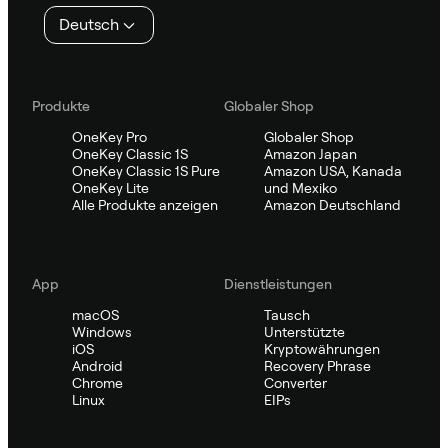
Deutsch
Produkte
Globaler Shop
OneKey Pro
Globaler Shop
OneKey Classic 1S
Amazon Japan
OneKey Classic 1S Pure
Amazon USA, Kanada
OneKey Lite
und Mexiko
Alle Produkte anzeigen
Amazon Deutschland
App
Dienstleistungen
macOS
Tausch
Windows
Unterstützte
iOS
Kryptowährungen
Android
Recovery Phrase
Chrome
Converter
Linux
EIPs