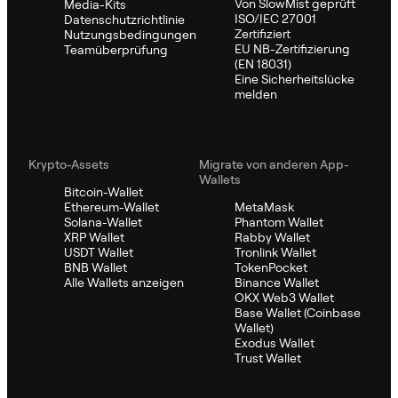
Von SlowMist geprüft
Media-Kits
ISO/IEC 27001
Datenschutzrichtlinie
Zertifiziert
Nutzungsbedingungen
EU NB-Zertifizierung
Teamüberprüfung
(EN 18031)
Eine Sicherheitslücke
melden
Krypto-Assets
Migrate von anderen App-
Wallets
Bitcoin-Wallet
Ethereum-Wallet
MetaMask
Solana-Wallet
Phantom Wallet
XRP Wallet
Rabby Wallet
USDT Wallet
Tronlink Wallet
BNB Wallet
TokenPocket
Alle Wallets anzeigen
Binance Wallet
OKX Web3 Wallet
Base Wallet (Coinbase
Wallet)
Exodus Wallet
Trust Wallet