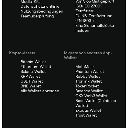
Von SlowMist geprüft
Media-Kits
ISO/IEC 27001
Datenschutzrichtlinie
Zertifiziert
Nutzungsbedingungen
EU NB-Zertifizierung
Teamüberprüfung
(EN 18031)
Eine Sicherheitslücke
melden
Krypto-Assets
Migrate von anderen App-
Wallets
Bitcoin-Wallet
Ethereum-Wallet
MetaMask
Solana-Wallet
Phantom Wallet
XRP Wallet
Rabby Wallet
USDT Wallet
Tronlink Wallet
BNB Wallet
TokenPocket
Alle Wallets anzeigen
Binance Wallet
OKX Web3 Wallet
Base Wallet (Coinbase
Wallet)
Exodus Wallet
Trust Wallet