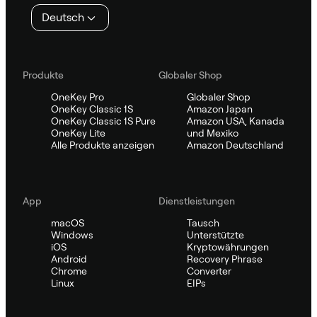
Deutsch
Produkte
Globaler Shop
OneKey Pro
Globaler Shop
OneKey Classic 1S
Amazon Japan
OneKey Classic 1S Pure
Amazon USA, Kanada
OneKey Lite
und Mexiko
Alle Produkte anzeigen
Amazon Deutschland
App
Dienstleistungen
macOS
Tausch
Windows
Unterstützte
iOS
Kryptowährungen
Android
Recovery Phrase
Chrome
Converter
Linux
EIPs