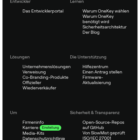
Entwickler
Lernen
Das Entwicklerportal
Warum OneKey wählen
Warum OneKey
benötigt wird
Sicherheitsarchitektur
Der Blog
Lösungen
Die Unterstützung
Unternehmenslösungen
Hilfezentrum
Verweisung
Einen Antrag stellen
Co-Branding-Produkte
Firmware-
Offizieller
Aktualisierung
Wiederverkäufer
Um
Sicherheit & Transparenz
Firmeninfo
Open-Source-Repos
auf GitHub
Karriere
Einstellung
Von SlowMist geprüft
Media-Kits
ISO/IEC 27001
Datenschutzrichtlinie