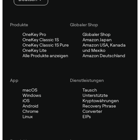
Produkte
Globaler Shop
OneKey Pro
Globaler Shop
OneKey Classic 1S
Amazon Japan
OneKey Classic 1S Pure
Amazon USA, Kanada
OneKey Lite
und Mexiko
Alle Produkte anzeigen
Amazon Deutschland
App
Dienstleistungen
macOS
Tausch
Windows
Unterstützte
iOS
Kryptowährungen
Android
Recovery Phrase
Chrome
Converter
Linux
EIPs