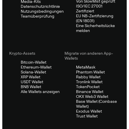
Von SlowMist geprüft
Media-Kits
ISO/IEC 27001
Datenschutzrichtlinie
Zertifiziert
Nutzungsbedingungen
EU NB-Zertifizierung
Teamüberprüfung
(EN 18031)
Eine Sicherheitslücke
melden
Krypto-Assets
Migrate von anderen App-
Wallets
Bitcoin-Wallet
Ethereum-Wallet
MetaMask
Solana-Wallet
Phantom Wallet
XRP Wallet
Rabby Wallet
USDT Wallet
Tronlink Wallet
BNB Wallet
TokenPocket
Alle Wallets anzeigen
Binance Wallet
OKX Web3 Wallet
Base Wallet (Coinbase
Wallet)
Exodus Wallet
Trust Wallet