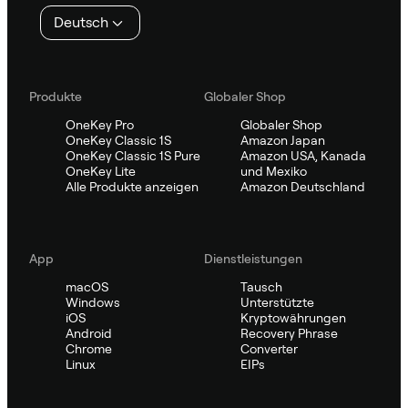
Deutsch
Produkte
Globaler Shop
OneKey Pro
Globaler Shop
OneKey Classic 1S
Amazon Japan
OneKey Classic 1S Pure
Amazon USA, Kanada
OneKey Lite
und Mexiko
Alle Produkte anzeigen
Amazon Deutschland
App
Dienstleistungen
macOS
Tausch
Windows
Unterstützte
iOS
Kryptowährungen
Android
Recovery Phrase
Chrome
Converter
Linux
EIPs