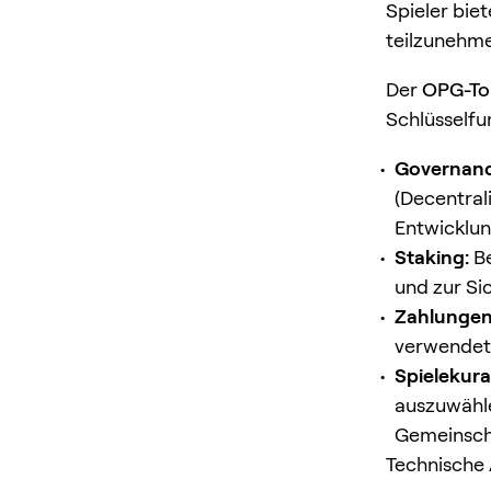
Spieler bie
teilzunehme
Der
OPG-To
Schlüsselfu
Governanc
(Decentral
Entwicklun
Staking:
Be
und zur Si
Zahlungen 
verwendet 
Spielekura
auszuwähle
Gemeinscha
Technische