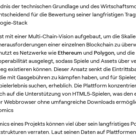
dnis der technischen Grundlage und des Wirtschaftsmo
entscheidend für die Bewertung seiner langfristigen Trag
logie-Stack
t mit einer Multi-Chain-Vision aufgebaut, um die Skalie
erausforderungen einer einzelnen Blockchain zu über
nutzt es Netzwerke wie
Ethereum
und
Polygon
, und die
eroperabilität ausgelegt, sodass Spiele und Assets über 
g existieren können. Dieser Ansatz senkt die Eintrittsba
 die mit Gasgebühren zu kämpfen haben, und für Spieler,
ielerlebnis suchen, erheblich. Die Plattform konzentrier
ch auf die Unterstützung von HTML5-Spielen, was den 
r Webbrowser ohne umfangreiche Downloads ermögli
omics
ics eines Projekts können viel über sein langfristiges P
zstrukturen verraten. Laut seinen Daten auf Plattformen