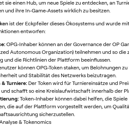
tet sie einen Hub, um neue Spiele zu entdecken, an Turni
n und ihre In-Game-Assets wirklich zu besitzen.
ken
ist der Eckpfeiler dieses Ökosystems und wurde m
nktionen entworfen:
e:
OPG-Inhaber können an der Governance der OP G
ized Autonomous Organization) teilnehmen und so die 
g und die Richtlinien der Plattform beeinflussen.
nutzer können OPG-Token staken, um Belohnungen zu 
cherheit und Stabilität des Netzwerks beizutragen.
& Turniere:
Der Token wird für Turniereinsätze und Pre
und schafft so eine Kreislaufwirtschaft innerhalb der Pl
tierung:
Token-Inhaber können dabei helfen, die Spiele
n, die auf der Plattform vorgestellt werden, um Qualit
ftsausrichtung sicherzustellen.
 Analyse & Tokenomics