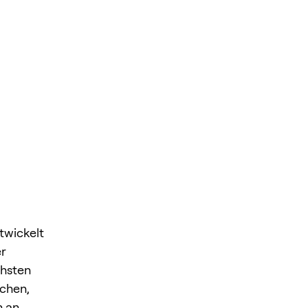
twickelt
er
chsten
uchen,
h an