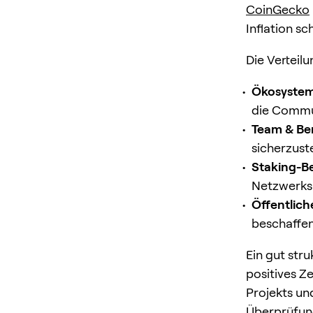
CoinGecko
Inflation sc
Die Verteilu
Ökosystem
die Commu
Team & Ber
sicherzuste
Staking-B
Netzwerks 
Öffentlich
beschaffen
Ein gut stru
positives Z
Projekts un
Überprüfun