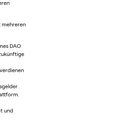
eren
it mehreren
ames DAO
zukünftige
verdienen
isgelder
attform.
ät und