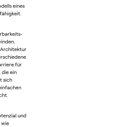
dells eines
fähigkeit.
rbarkeits-
winden.
 Architektur
verschiedene
rriere für
 die ein
t sich
einfachen
cht.
otenzial und
 wie