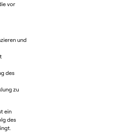
ie vor
nzieren und
t
ng des
klung zu
t ein
olg des
ingt.