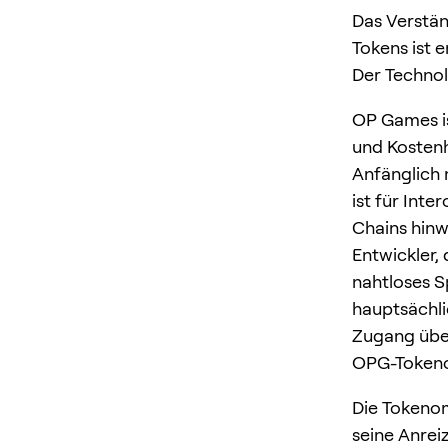
Das Verstän
Tokens ist 
Der Techno
OP Games is
und Kostenh
Anfänglich 
ist für Int
Chains hinwe
Entwickler,
nahtloses Sp
hauptsächli
Zugang übe
OPG-Token
Die Tokenom
seine Anrei