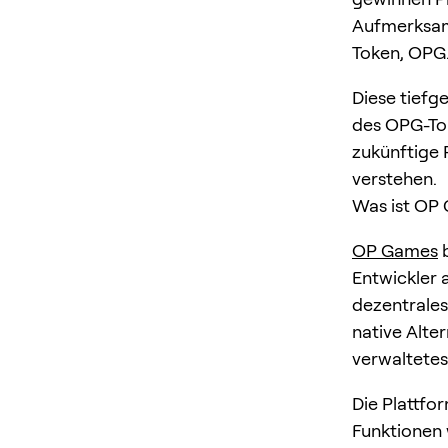
Aufmerksamk
Token, OPG
Diese tiefg
des OPG-Tok
zukünftige 
verstehen.
Was ist OP
OP Games
b
Entwickler a
dezentrales
native Alte
verwaltete
Die Plattfo
Funktionen 