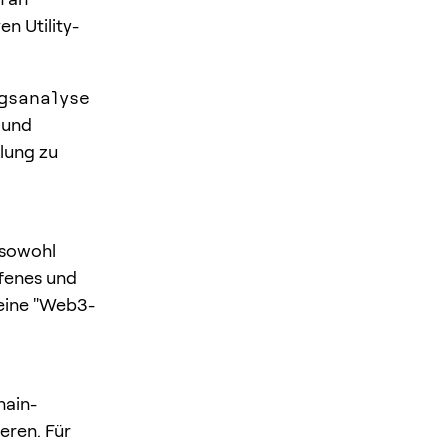
n Utility-
gsanalyse
 und
lung zu
 sowohl
ffenes und
 eine "Web3-
hain-
eren. Für