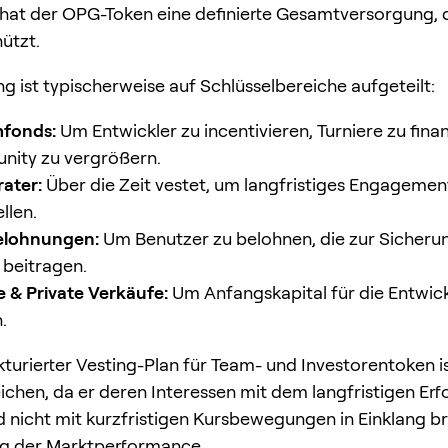
hat der OPG-Token eine definierte Gesamtversorgung, d
hützt.
ng ist typischerweise auf Schlüsselbereiche aufgeteilt:
fonds:
Um Entwickler zu incentivieren, Turniere zu fina
nity zu vergrößern.
ater:
Über die Zeit vestet, um langfristiges Engagemen
llen.
elohnungen:
Um Benutzer zu belohnen, die zur Sicheru
beitragen.
e & Private Verkäufe:
Um Anfangskapital für die Entwic
.
kturierter Vesting-Plan für Team- und Investorentoken is
eichen, da er deren Interessen mit dem langfristigen Erf
d nicht mit kurzfristigen Kursbewegungen in Einklang br
g der Marktperformance