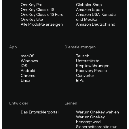
OneKey Pro
Globaler Shop
OneKey Classic 1S
Amazon Japan
OneKey Classic 1S Pure
Amazon USA, Kanada
OneKey Lite
und Mexiko
Alle Produkte anzeigen
Amazon Deutschland
App
Dienstleistungen
macOS
Tausch
Windows
Unterstützte
iOS
Kryptowährungen
Android
Recovery Phrase
Chrome
Converter
Linux
EIPs
Entwickler
Lernen
Das Entwicklerportal
Warum OneKey wählen
Warum OneKey
benötigt wird
Sicherheitsarchitektur