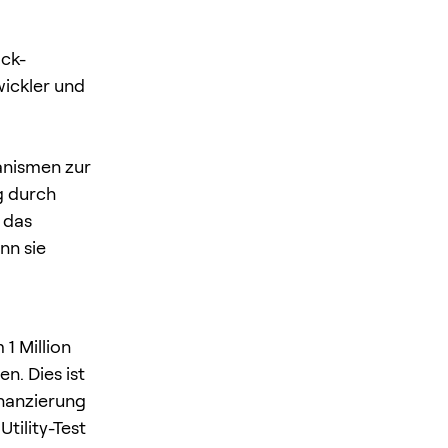
ock-
ickler und
anismen zur
g durch
 das
nn sie
1 Million
n. Dies ist
nanzierung
tility-Test