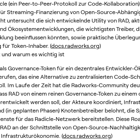
cle (ein Peer-to-Peer-Protokoll zur Code-Kollaboration)
t für Streaming-Finanzierung von Open-Source-Abhängig
ht untersucht die sich entwickelnde Utility von RAD, akt
und Ökosystementwicklungen, die wichtigsten Treiber, di
klung beeinflussen könnten, sowie praktische Überlegu
für Token-Inhaber. (
docs.radworks.org
)
 und warum es wichtig ist
ls Governance-Token für ein dezentrales Entwickler-
erufen, das eine Alternative zu zentralisierten Code-S
soll. Im Laufe der Zeit hat die Radworks-Community deu
ass RAD von einem reinen Governance-Token zu einem 
rentwickelt werden soll, der Akteure koordiniert, Infras
und (in geplanten Phasen) Knotenbetreiber belohnt, die 
enste für das Radicle-Netzwerk bereitstellen. Diese R
t RAD an der Schnittstelle von Open-Source-Nachhaltigk
 Infrastrukturökonomie. (
docs.radworks.org
)