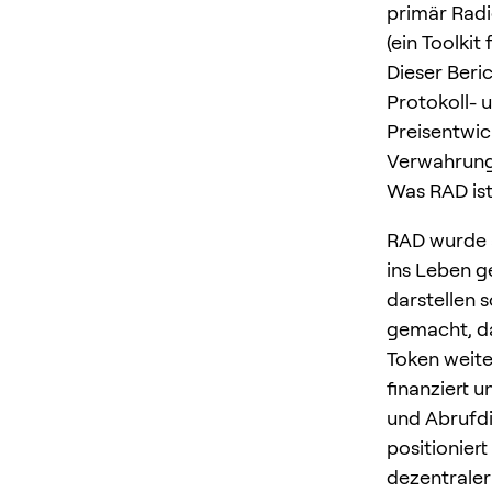
primär Radi
(ein Toolki
Dieser Beric
Protokoll- 
Preisentwic
Verwahrung 
Was RAD ist
RAD wurde a
ins Leben g
darstellen 
gemacht, d
Token weite
finanziert 
und Abrufdi
positionier
dezentraler