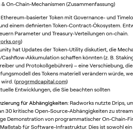
 & On-Chain-Mechanismen (Zusammenfassung)
n Ethereum-basierter Token mit Governance- und Timel
und einem definierten Token-Contract-Ökosystem. Entw
euern Parameter und Treasury-Verteilungen on-chain.
orks.org
)
ity hat Updates der Token-Utility diskutiert, die Mech
Cashflow-Akkumulation schaffen könnten (z. B. Stakin
eiber und Protokollgebühren) – eine Verschiebung, die
ungsmodell des Tokens materiell verändern würde, we
wird. (
progrmdcapital.com
)
tuelle Entwicklungen, die Sie beachten sollten
nzierung für Abhängigkeiten:
Radworks nutzte Drips, um 
an 30 kritische Open-Source-Abhängigkeiten zu streame
tige Demonstration von programmatischer On-Chain-Fi
aßstab für Software-Infrastruktur. Dies ist sowohl ein U