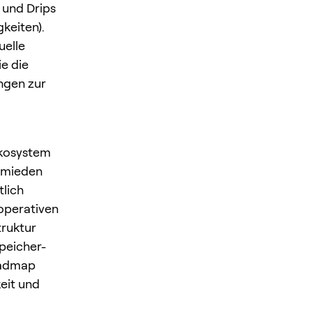
 und Drips
keiten).
uelle
e die
ngen zur
Ökosystem
chmieden
tlich
operativen
truktur
Speicher-
oadmap
eit und