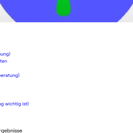
sung)
lten
beratung)
 wichtig ist)
rgebnisse