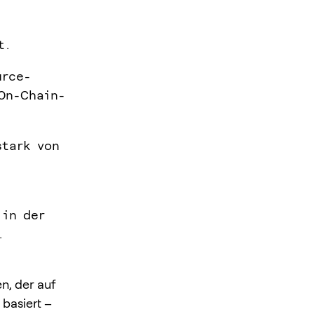
t.
urce-
On-Chain-
stark von
 in der
.
n, der auf
basiert –