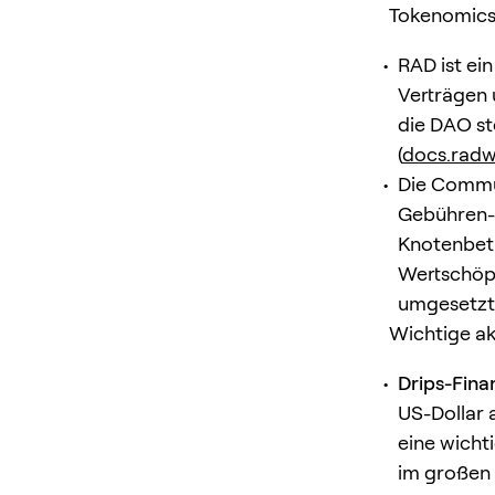
Tokenomics
RAD ist ei
Verträgen 
die DAO st
(
docs.radw
Die Commun
Gebühren-/
Knotenbetr
Wertschöpf
umgesetzt 
Wichtige ak
Drips-Fina
US-Dollar 
eine wich
im großen M