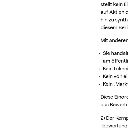
stellt
kein
Ei
auf Aktien 
hin zu synt
diesem Beri
Mit andere
Sie handel
am öffentl
Kein tokeni
Kein von e
Kein „Mark
Diese Einor
aus Bewert
2) Der Kernp
„bewertungs