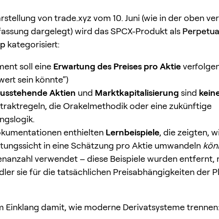
rstellung von trade.xyz vom 10. Juni (wie in der oben ver
ssung dargelegt) wird das SPCX-Produkt als
Perpetua
yp
kategorisiert:
ment soll eine
Erwartung des Preises pro Aktie
verfolgen 
wert sein könnte“)
usstehende Aktien
und
Marktkapitalisierung
sind
kein
ntraktregeln, die Orakelmethodik oder eine zukünftige
gslogik.
okumentationen enthielten
Lernbeispiele
, die zeigten, 
tungssicht in eine Schätzung pro Aktie umwandeln
kön
ienanzahl verwendet – diese Beispiele wurden entfernt
dler sie für die tatsächlichen Preisabhängigkeiten der P
im Einklang damit, wie moderne Derivatsysteme trennen