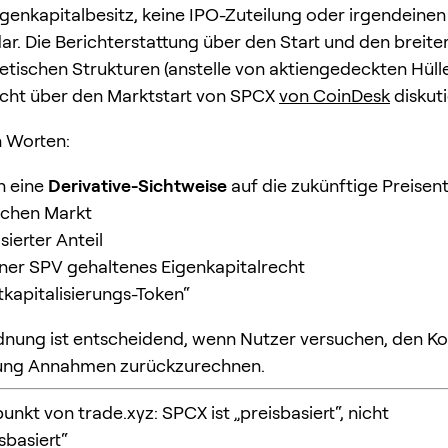
genkapitalbesitz, keine IPO-Zuteilung oder irgendeine
dar. Die Berichterstattung über den Start und den breit
hetischen Strukturen (anstelle von aktiengedeckten Hülle
cht über den Marktstart von SPCX
von CoinDesk
diskuti
n Worten:
n eine
Derivative-Sichtweise
auf die zukünftige Preise
ichen Markt
sierter Anteil
iner SPV gehaltenes Eigenkapitalrecht
tkapitalisierungs-Token“
dnung ist entscheidend, wenn Nutzer versuchen, den Ko
ung Annahmen zurückzurechnen.
unkt von trade.xyz: SPCX ist „preisbasiert“, nicht
basiert“