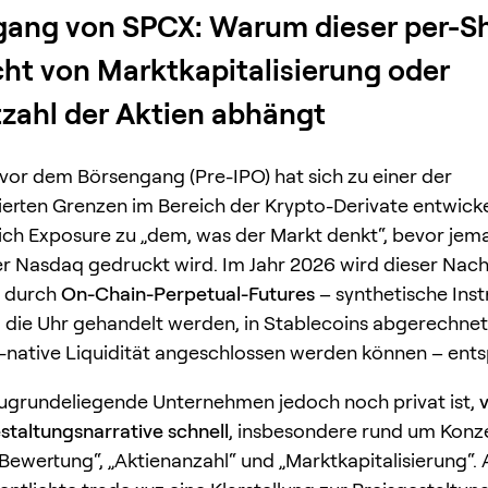
ang von SPCX: Warum dieser per-S
cht von Marktkapitalisierung oder
ahl der Aktien abhängt
vor dem Börsengang (Pre-IPO) hat sich zu einer der
ierten Grenzen im Bereich der Krypto-Derivate entwicke
ch Exposure zu „dem, was der Markt denkt“, bevor jema
er Nasdaq gedruckt wird. Im Jahr 2026 wird dieser Nac
 durch
On-Chain-Perpetual-Futures
– synthetische Ins
 die Uhr gehandelt werden, in Stablecoins abgerechne
-native Liquidität angeschlossen werden können – ent
ugrundeliegende Unternehmen jedoch noch privat ist,
estaltungsnarrative schnell
, insbesondere rund um Konz
e Bewertung“, „Aktienanzahl“ und „Marktkapitalisierung“