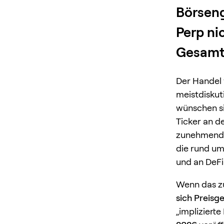
Börseng
Perp ni
Gesamtz
Der Handel 
meistdiskut
wünschen si
Ticker an d
zunehmend
die rund um
und an DeFi
Wenn das z
sich Preisg
„impliziert