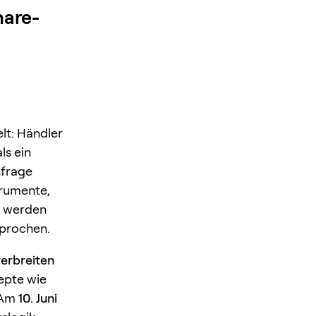
hare-
lt: Händler
ls ein
hfrage
trumente,
t werden
sprochen.
verbreiten
epte wie
. Am
10. Juni