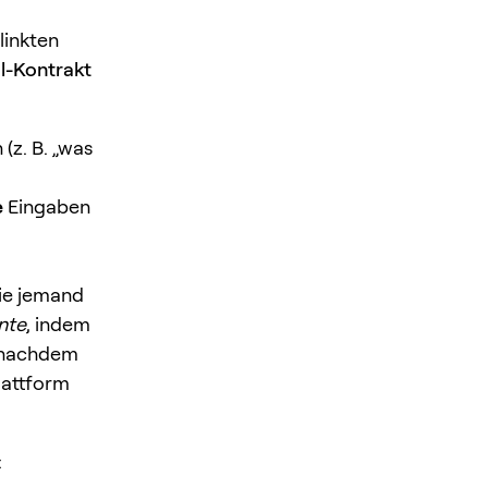
linkten
l-Kontrakt
(z. B. „was
e
Eingaben
wie jemand
nte
, indem
, nachdem
lattform
: