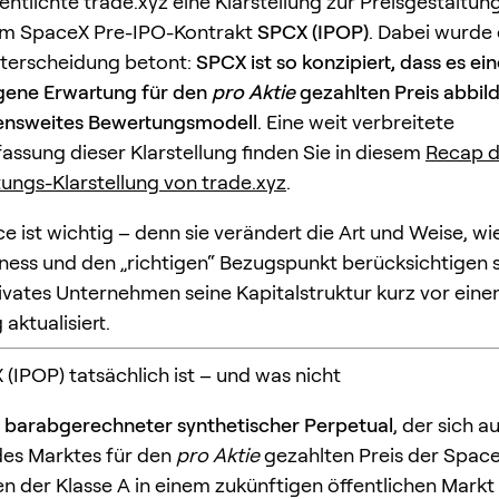
entlichte trade.xyz eine Klarstellung zur Preisgestaltun
nem SpaceX Pre-IPO-Kontrakt
SPCX (IPOP)
. Dabei wurde 
nterscheidung betont:
SPCX ist so konzipiert, dass es ei
ene Erwartung für den
pro Aktie
gezahlten Preis abbilde
nsweites Bewertungsmodell
. Eine weit verbreitete
sung dieser Klarstellung finden Sie in diesem
Recap d
tungs-Klarstellung von trade.xyz
.
e ist wichtig – denn sie verändert die Art und Weise, wi
irness und den „richtigen“ Bezugspunkt berücksichtigen s
ivates Unternehmen seine Kapitalstruktur kurz vor ein
aktualisiert.
 (IPOP) tatsächlich ist – und was nicht
n
barabgerechneter synthetischer Perpetual
, der sich a
des Marktes für den
pro Aktie
gezahlten Preis der Spac
 der Klasse A in einem zukünftigen öffentlichen Markt 