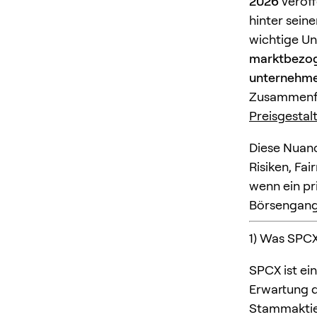
2026
veröff
hinter sei
wichtige U
marktbezog
unternehme
Zusammenfas
Preisgestal
Diese Nuanc
Risiken, Fa
wenn ein pr
Börsengang 
1) Was SPCX
SPCX ist ei
Erwartung 
Stammaktien