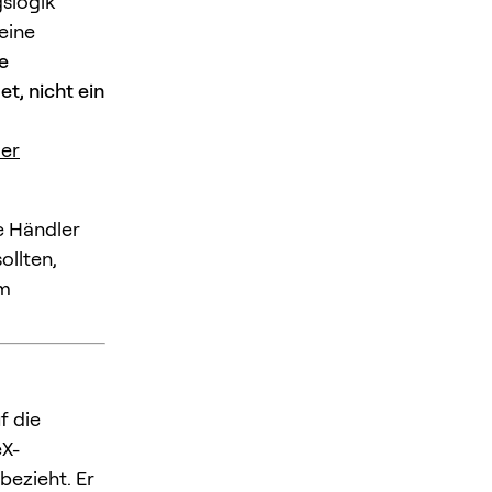
gslogik
eine
ne
t, nicht ein
er
e Händler
ollten,
em
uf die
eX-
bezieht. Er