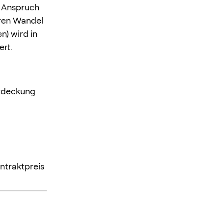
n Anspruch
eren Wandel
n) wird in
ert.
ntdeckung
ntraktpreis