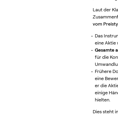
Laut der Kla
Zusammenfa
vom Preist
Das Instru
eine Aktie 
Gesamte a
für die Ko
Umwandlun
Frühere D
eine Bewer
er die Akt
einige Hän
hielten.
Dies steht 