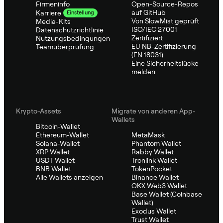
Firmeninfo
Open-Source-Repos
auf GitHub
Karriere
Einstellung
Von SlowMist geprüft
Media-Kits
ISO/IEC 27001
Datenschutzrichtlinie
Zertifiziert
Nutzungsbedingungen
EU NB-Zertifizierung
Teamüberprüfung
(EN 18031)
Eine Sicherheitslücke
melden
Krypto-Assets
Migrate von anderen App-
Wallets
Bitcoin-Wallet
Ethereum-Wallet
MetaMask
Solana-Wallet
Phantom Wallet
XRP Wallet
Rabby Wallet
USDT Wallet
Tronlink Wallet
BNB Wallet
TokenPocket
Alle Wallets anzeigen
Binance Wallet
OKX Web3 Wallet
Base Wallet (Coinbase
Wallet)
Exodus Wallet
Trust Wallet