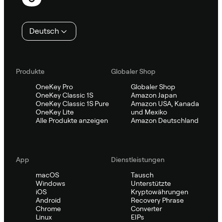
Deutsch
Produkte
Globaler Shop
OneKey Pro
Globaler Shop
OneKey Classic 1S
Amazon Japan
OneKey Classic 1S Pure
Amazon USA, Kanada
OneKey Lite
und Mexiko
Alle Produkte anzeigen
Amazon Deutschland
App
Dienstleistungen
macOS
Tausch
Windows
Unterstützte
iOS
Kryptowährungen
Android
Recovery Phrase
Chrome
Converter
Linux
EIPs