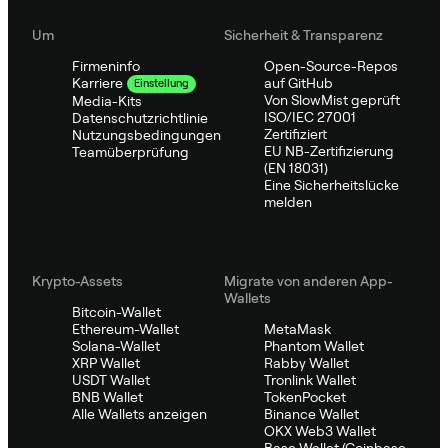
Um
Sicherheit & Transparenz
Firmeninfo
Open-Source-Repos
auf GitHub
Karriere
Einstellung
Von SlowMist geprüft
Media-Kits
ISO/IEC 27001
Datenschutzrichtlinie
Zertifiziert
Nutzungsbedingungen
EU NB-Zertifizierung
Teamüberprüfung
(EN 18031)
Eine Sicherheitslücke
melden
Krypto-Assets
Migrate von anderen App-
Wallets
Bitcoin-Wallet
Ethereum-Wallet
MetaMask
Solana-Wallet
Phantom Wallet
XRP Wallet
Rabby Wallet
USDT Wallet
Tronlink Wallet
BNB Wallet
TokenPocket
Alle Wallets anzeigen
Binance Wallet
OKX Web3 Wallet
Base Wallet (Coinbase