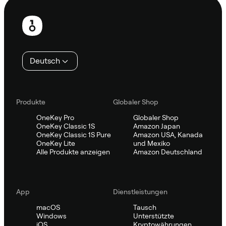
Fußzeile
Deutsch
Produkte
Globaler Shop
OneKey Pro
Globaler Shop
OneKey Classic 1S
Amazon Japan
OneKey Classic 1S Pure
Amazon USA, Kanada
OneKey Lite
und Mexiko
Alle Produkte anzeigen
Amazon Deutschland
App
Dienstleistungen
macOS
Tausch
Windows
Unterstützte
iOS
Kryptowährungen