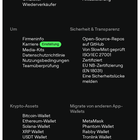
Wiederverkäufer
Um
Sicherheit & Transparenz
Firmeninfo
Open-Source-Repos
auf GitHub
Karriere
Einstellung
Von SlowMist geprüft
Media-Kits
ISO/IEC 27001
Datenschutzrichtlinie
Zertifiziert
Nutzungsbedingungen
EU NB-Zertifizierung
Teamüberprüfung
(EN 18031)
Eine Sicherheitslücke
melden
Krypto-Assets
Migrate von anderen App-
Wallets
Bitcoin-Wallet
Ethereum-Wallet
MetaMask
Solana-Wallet
Phantom Wallet
XRP Wallet
Rabby Wallet
USDT Wallet
Tronlink Wallet