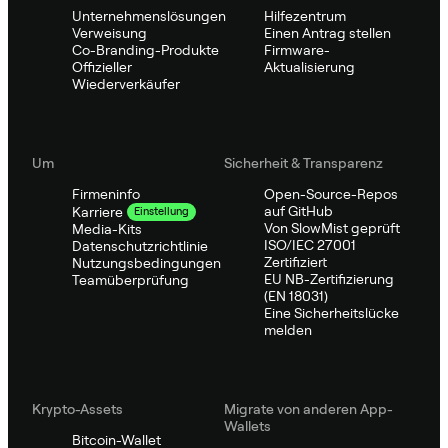
Unternehmenslösungen
Hilfezentrum
Verweisung
Einen Antrag stellen
Co-Branding-Produkte
Firmware-
Offizieller
Aktualisierung
Wiederverkäufer
Um
Sicherheit & Transparenz
Firmeninfo
Open-Source-Repos
auf GitHub
Karriere
Einstellung
Von SlowMist geprüft
Media-Kits
ISO/IEC 27001
Datenschutzrichtlinie
Zertifiziert
Nutzungsbedingungen
EU NB-Zertifizierung
Teamüberprüfung
(EN 18031)
Eine Sicherheitslücke
melden
Krypto-Assets
Migrate von anderen App-
Wallets
Bitcoin-Wallet