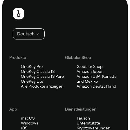
Fußzeile
Deutsch
Produkte
Globaler Shop
OneKey Pro
Globaler Shop
OneKey Classic 1S
Amazon Japan
OneKey Classic 1S Pure
Amazon USA, Kanada
OneKey Lite
und Mexiko
Alle Produkte anzeigen
Amazon Deutschland
App
Dienstleistungen
macOS
Tausch
Windows
Unterstützte
iOS
Kryptowährungen