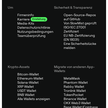
Um
Sicherheit & Transparenz
Firmeninfo
Open-Source-Repos
auf GitHub
Karriere
Einstellung
Von SlowMist geprüft
Media-Kits
ISO/IEC 27001
Datenschutzrichtlinie
Zertifiziert
Nutzungsbedingungen
EU NB-Zertifizierung
Teamüberprüfung
(EN 18031)
Eine Sicherheitslücke
melden
Krypto-Assets
Migrate von anderen App-
Wallets
Bitcoin-Wallet
Ethereum-Wallet
MetaMask
Solana-Wallet
Phantom Wallet
XRP Wallet
Rabby Wallet
USDT Wallet
Tronlink Wallet
BNB Wallet
TokenPocket
Alle Wallets anzeigen
Binance Wallet
OKX Web3 Wallet
Base Wallet (Coinbase