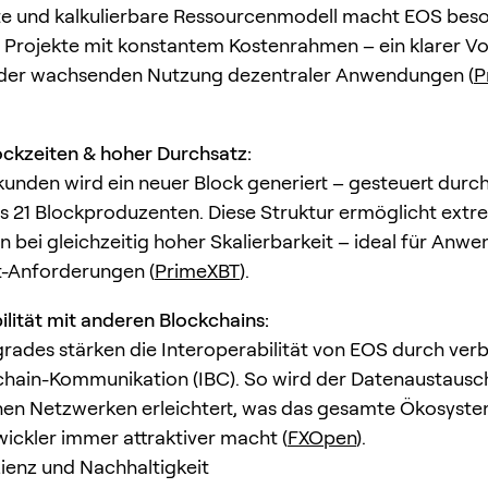
te und kalkulierbare Ressourcenmodell macht EOS bes
ür Projekte mit konstantem Kostenrahmen – ein klarer Vor
 der wachsenden Nutzung dezentraler Anwendungen (
P
ockzeiten & hoher Durchsatz:
ekunden wird ein neuer Block generiert – gesteuert durc
 21 Blockproduzenten. Diese Struktur ermöglicht extr
n bei gleichzeitig hoher Skalierbarkeit – ideal für An
t-Anforderungen (
PrimeXBT
).
ilität mit anderen Blockchains:
rades stärken die Interoperabilität von EOS durch ver
chain-Kommunikation (IBC). So wird der Datenaustausc
en Netzwerken erleichtert, was das gesamte Ökosyste
wickler immer attraktiver macht (
FXOpen
).
zienz und Nachhaltigkeit