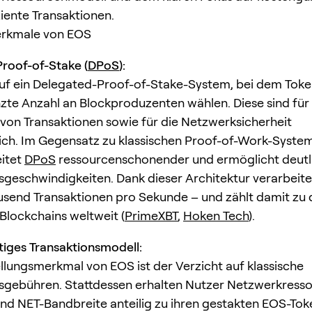
ziente Transaktionen.
erkmale von EOS
roof-of-Stake (
DPoS
):
uf ein Delegated-Proof-of-Stake-System, bei dem Tok
zte Anzahl an Blockproduzenten wählen. Diese sind für 
 von Transaktionen sowie für die Netzwerksicherheit
ich. Im Gegensatz zu klassischen Proof-of-Work-Syste
itet
DPoS
ressourcenschonender und ermöglicht deutl
sgeschwindigkeiten. Dank dieser Architektur verarbeit
send Transaktionen pro Sekunde – und zählt damit zu
 Blockchains weltweit (
PrimeXBT
,
Hoken Tech
).
iges Transaktionsmodell:
tellungsmerkmal von EOS ist der Verzicht auf klassische
sgebühren. Stattdessen erhalten Nutzer Netzwerkress
d NET-Bandbreite anteilig zu ihren gestakten EOS-Toke