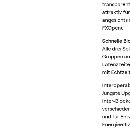
transparen
attraktiv f
angesichts
FXOpen
).
Schnelle Bl
Alle drei S
Gruppen aus
Latenzzeite
mit Echtzei
Interoperab
Jüngste Upg
Inter-Block
verschieden
und für Ent
Energieeffi