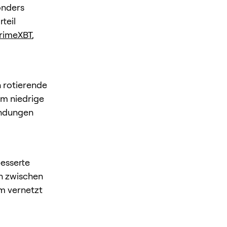
onders
teil
rimeXBT
,
h rotierende
em niedrige
wendungen
besserte
h zwischen
m vernetzt