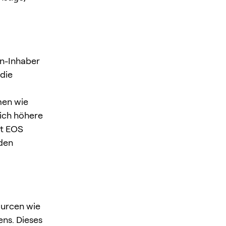
en-Inhaber
die
men wie
ich höhere
et EOS
 den
ourcen wie
ns. Dieses