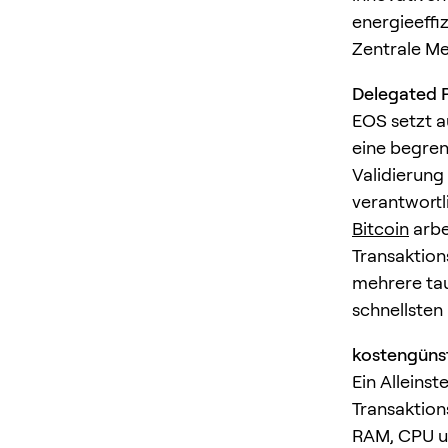
energieeffi
Zentrale M
Delegated P
EOS setzt a
eine begren
Validierung
verantwortl
Bitcoin
arbe
Transaktion
mehrere tau
schnellsten
kostengünst
Ein Alleins
Transaktion
RAM, CPU un