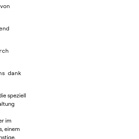
 von
end
rch
ns dank
ie speziell
altung
er im
s, einem
stige,