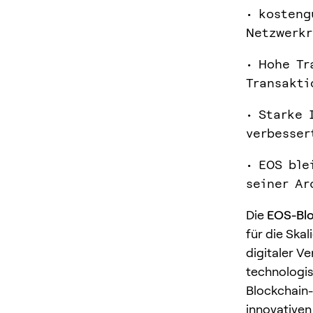
• kosteng
Netzwerkr
• Hohe Tr
Transakti
• Starke 
verbesser
• EOS ble
seiner Ar
Die
EOS-Blo
für die Ska
digitaler V
technologis
Blockchain-
innovativen