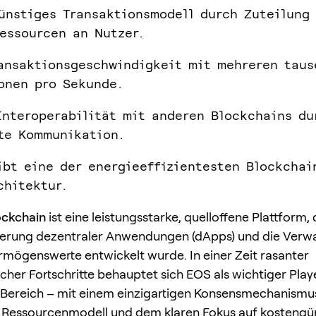
ünstiges Transaktionsmodell durch Zuteilung
essourcen an Nutzer.
ansaktionsgeschwindigkeit mit mehreren taus
onen pro Sekunde.
Interoperabilität mit anderen Blockchains du
te Kommunikation.
ibt eine der energieeffizientesten Blockchai
chitektur.
ckchain
ist eine leistungsstarke, quelloffene Plattform, d
lierung dezentraler Anwendungen (dApps) und die Verw
ermögenswerte entwickelt wurde. In einer Zeit rasanter
cher Fortschritte behauptet sich EOS als wichtiger Play
Bereich – mit einem einzigartigen Konsensmechanismu
 Ressourcenmodell und dem klaren Fokus auf kostengün