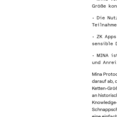
Größe kon
• Die Nut
Teilnahme
• ZK Apps
sensible 
• MINA is
und Anrei
Mina Protoco
darauf ab, 
Ketten-Größ
an historis
Knowledge-
Schnappschu
eine einfac