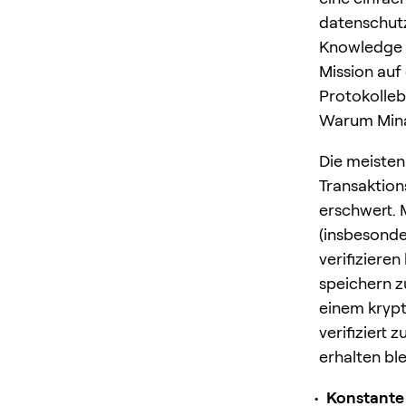
datenschutz
Knowledge e
Mission auf
Protokolle
Warum Mina 
Die meiste
Transaktion
erschwert. 
(insbesonde
verifiziere
speichern z
einem krypt
verifiziert
erhalten ble
Konstante