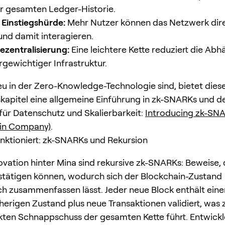
er gesamten Ledger-Historie.
 Einstiegshürde:
Mehr Nutzer können das Netzwerk dir
 und damit interagieren.
ezentralisierung:
Eine leichtere Kette reduziert die Abh
gewichtiger Infrastruktur.
u in der Zero-Knowledge-Technologie sind, bietet dies
kapitel eine allgemeine Einführung in zk-SNARKs und d
ür Datenschutz und Skalierbarkeit:
Introducing zk-SN
oin Company)
.
nktioniert: zk-SNARKs und Rekursion
ovation hinter Mina sind rekursive zk-SNARKs: Beweise, 
tätigen können, wodurch sich der Blockchain-Zustand
ich zusammenfassen lässt. Jeder neue Block enthält eine
herigen Zustand plus neue Transaktionen validiert, was
kten Schnappschuss der gesamten Kette führt. Entwickl