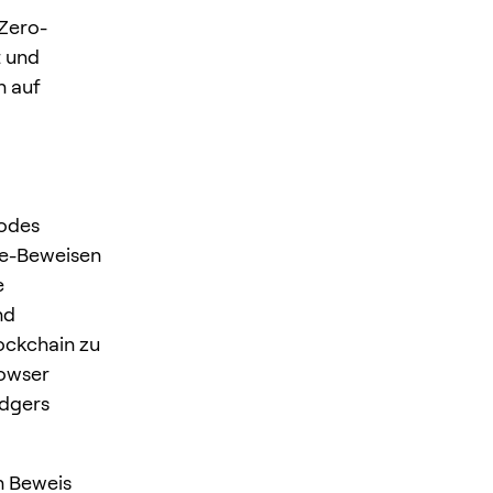
 Zero-
t und
n auf
Nodes
ge-Beweisen
e
nd
ockchain zu
rowser
edgers
n Beweis