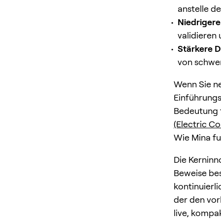
anstelle d
Niedrigere
validieren
Stärkere D
von schwer
Wenn Sie ne
Einführungs
Bedeutung f
(Electric C
Wie Mina fu
Die Kerninn
Beweise bes
kontinuierl
der den vor
live, kompa