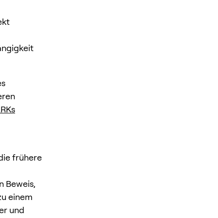
ekt
ängigkeit
es
eren
ARKs
die frühere
n Beweis,
 zu einem
er und