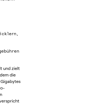
icklern,
gebühren
t und zielt
ndem die
t Gigabytes
ro-
en
verspricht