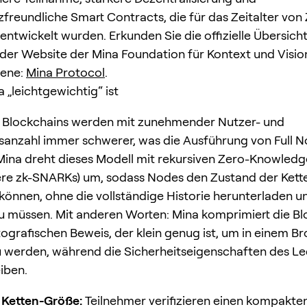
freundliche Smart Contracts, die für das Zeitalter von
ntwickelt wurden. Erkunden Sie die offizielle Übersich
 der Website der Mina Foundation für Kontext und Visio
bene:
Mina Protocol
.
„leichtgewichtig“ ist
n Blockchains werden mit zunehmender Nutzer- und
sanzahl immer schwerer, was die Ausführung von Full 
Mina dreht dieses Modell mit rekursiven Zero-Knowled
re zk-SNARKs) um, sodass Nodes den Zustand der Kett
n können, ohne die vollständige Historie herunterladen u
u müssen. Mit anderen Worten: Mina komprimiert die Bl
ografischen Beweis, der klein genug ist, um in einem B
 zu werden, während die Sicherheitseigenschaften des L
iben.
 Ketten-Größe:
Teilnehmer verifizieren einen kompakte