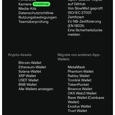
auf GitHub
Karriere
Einstellung
Von SlowMist geprüft
Media-Kits
ISO/IEC 27001
Datenschutzrichtlinie
Zertifiziert
Nutzungsbedingungen
EU NB-Zertifizierung
Teamüberprüfung
(EN 18031)
Eine Sicherheitslücke
melden
Krypto-Assets
Migrate von anderen App-
Wallets
Bitcoin-Wallet
Ethereum-Wallet
MetaMask
Solana-Wallet
Phantom Wallet
XRP Wallet
Rabby Wallet
USDT Wallet
Tronlink Wallet
BNB Wallet
TokenPocket
Alle Wallets anzeigen
Binance Wallet
OKX Web3 Wallet
Base Wallet (Coinbase
Wallet)
Exodus Wallet
Trust Wallet