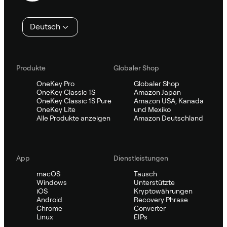
Deutsch
Produkte
Globaler Shop
OneKey Pro
Globaler Shop
OneKey Classic 1S
Amazon Japan
OneKey Classic 1S Pure
Amazon USA, Kanada
OneKey Lite
und Mexiko
Alle Produkte anzeigen
Amazon Deutschland
App
Dienstleistungen
macOS
Tausch
Windows
Unterstützte
iOS
Kryptowährungen
Android
Recovery Phrase
Chrome
Converter
Linux
EIPs