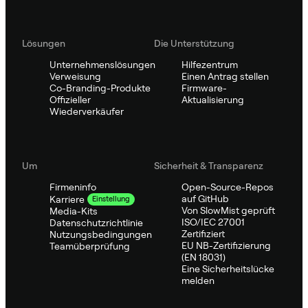
Lösungen
Die Unterstützung
Unternehmenslösungen
Hilfezentrum
Verweisung
Einen Antrag stellen
Co-Branding-Produkte
Firmware-
Offizieller
Aktualisierung
Wiederverkäufer
Um
Sicherheit & Transparenz
Firmeninfo
Open-Source-Repos
auf GitHub
Karriere
Einstellung
Von SlowMist geprüft
Media-Kits
ISO/IEC 27001
Datenschutzrichtlinie
Zertifiziert
Nutzungsbedingungen
EU NB-Zertifizierung
Teamüberprüfung
(EN 18031)
Eine Sicherheitslücke
melden