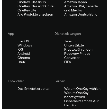
OneKey Classic 1S
Amazon Japan
OneKey Classic 1S Pure
Amazon USA, Kanada
OneKey Lite
und Mexiko
Alle Produkte anzeigen
Amazon Deutschland
App
Dienstleistungen
macOS
Tausch
Windows
Unterstützte
iOS
Kryptowährungen
Android
Recovery Phrase
Chrome
Converter
Linux
EIPs
Entwickler
Lernen
Das Entwicklerportal
Warum OneKey wählen
Warum OneKey
benötigt wird
Sicherheitsarchitektur
Der Blog