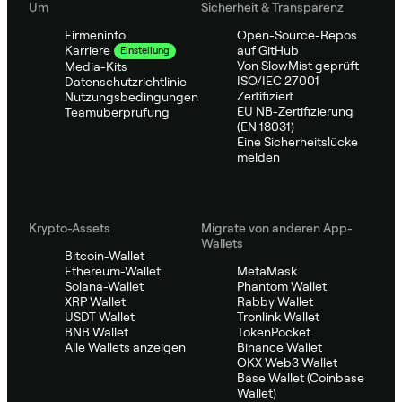
Um
Sicherheit & Transparenz
Firmeninfo
Open-Source-Repos
auf GitHub
Karriere
Einstellung
Von SlowMist geprüft
Media-Kits
ISO/IEC 27001
Datenschutzrichtlinie
Zertifiziert
Nutzungsbedingungen
EU NB-Zertifizierung
Teamüberprüfung
(EN 18031)
Eine Sicherheitslücke
melden
Krypto-Assets
Migrate von anderen App-
Wallets
Bitcoin-Wallet
Ethereum-Wallet
MetaMask
Solana-Wallet
Phantom Wallet
XRP Wallet
Rabby Wallet
USDT Wallet
Tronlink Wallet
BNB Wallet
TokenPocket
Alle Wallets anzeigen
Binance Wallet
OKX Web3 Wallet
Base Wallet (Coinbase
Wallet)