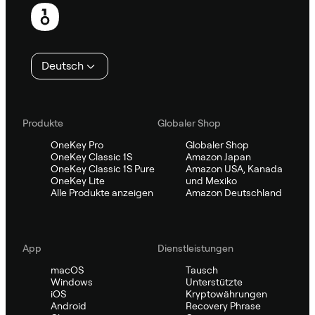
Fußzeile
Deutsch
Produkte
Globaler Shop
OneKey Pro
Globaler Shop
OneKey Classic 1S
Amazon Japan
OneKey Classic 1S Pure
Amazon USA, Kanada
OneKey Lite
und Mexiko
Alle Produkte anzeigen
Amazon Deutschland
App
Dienstleistungen
macOS
Tausch
Windows
Unterstützte
iOS
Kryptowährungen
Android
Recovery Phrase