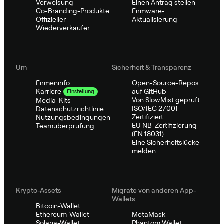
Verweisung
Einen Antrag stellen
Co-Branding-Produkte
Firmware-
Offizieller
Aktualisierung
Wiederverkäufer
Um
Sicherheit & Transparenz
Firmeninfo
Open-Source-Repos
auf GitHub
Karriere
Einstellung
Von SlowMist geprüft
Media-Kits
ISO/IEC 27001
Datenschutzrichtlinie
Zertifiziert
Nutzungsbedingungen
EU NB-Zertifizierung
Teamüberprüfung
(EN 18031)
Eine Sicherheitslücke
melden
Krypto-Assets
Migrate von anderen App-
Wallets
Bitcoin-Wallet
Ethereum-Wallet
MetaMask
Solana-Wallet
Phantom Wallet