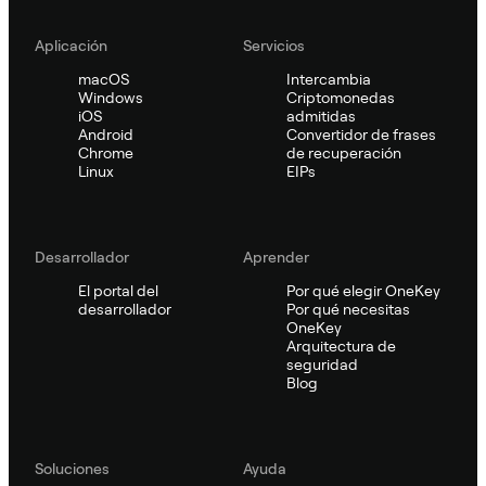
Aplicación
Servicios
macOS
Intercambia
Windows
Criptomonedas
iOS
admitidas
Android
Convertidor de frases
Chrome
de recuperación
Linux
EIPs
Desarrollador
Aprender
El portal del
Por qué elegir OneKey
desarrollador
Por qué necesitas
OneKey
Arquitectura de
seguridad
Blog
Soluciones
Ayuda