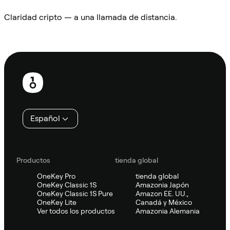
Claridad cripto — a una llamada de distancia.
Preguntar a Sifu
Pie
de
página
Español
Productos
tienda global
OneKey Pro
tienda global
OneKey Classic 1S
Amazonia Japón
OneKey Classic 1S Pure
Amazon EE. UU.,
OneKey Lite
Canadá y México
Ver todos los productos
Amazonia Alemania