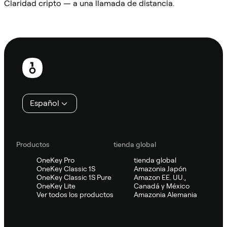
Claridad cripto — a una llamada de distancia.
Preguntar a Sifu
Pie
de
página
Español
Productos
tienda global
OneKey Pro
tienda global
OneKey Classic 1S
Amazonia Japón
OneKey Classic 1S Pure
Amazon EE. UU.,
OneKey Lite
Canadá y México
Ver todos los productos
Amazonia Alemania