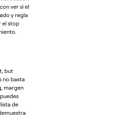
on ver si el
ado y regla
 el stop
miento.
, but
s no basta
ng, margen
o puedes
lista de
 demuestra