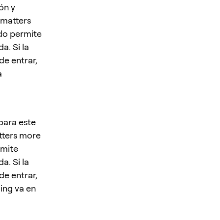
ón y
 matters
ado permite
a. Si la
de entrar,
a
para este
atters more
rmite
a. Si la
de entrar,
ding va en