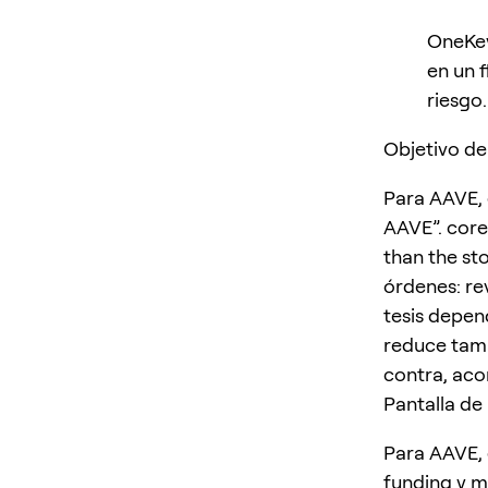
OneKey
en un 
riesgo.
Objetivo de
Para AAVE, 
AAVE”. core
than the st
órdenes: re
tesis depend
reduce tamañ
contra, aco
Pantalla de
Para AAVE, 
funding y m