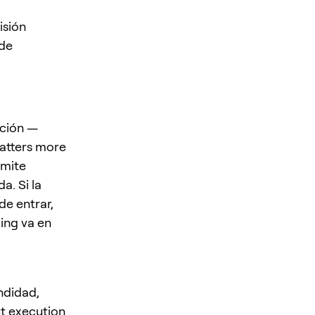
isión
 de
ación —
matters more
rmite
a. Si la
de entrar,
ding va en
ndidad,
ut execution