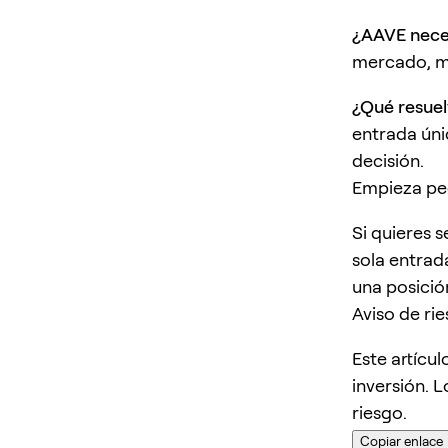
¿AAVE nece
mercado, má
¿Qué resue
entrada únic
decisión.
Empieza pe
Si quieres 
sola entrad
una posició
Aviso de ri
Este artícu
inversión. L
riesgo.
Copiar enlace