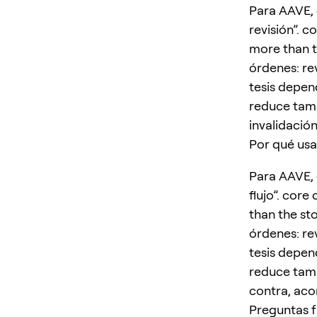
Para AAVE, 
revisión”. c
more than t
órdenes: re
tesis depend
reduce tamañ
invalidació
Por qué usa
Para AAVE, 
flujo”. core
than the st
órdenes: re
tesis depend
reduce tamañ
contra, aco
Preguntas 