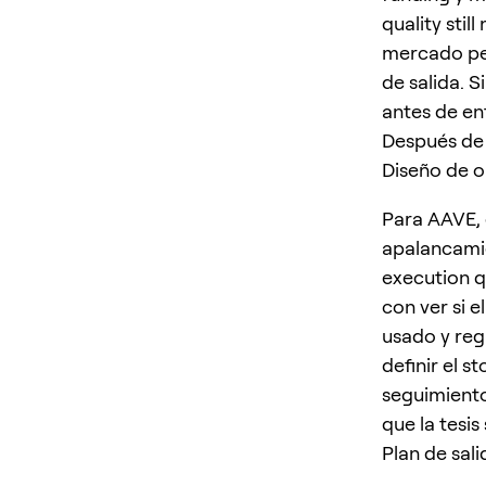
quality stil
mercado per
de salida. S
antes de ent
Después de s
Diseño de 
Para AAVE, 
apalancami
execution q
con ver si 
usado y regl
definir el s
seguimiento
que la tesis
Plan de sali