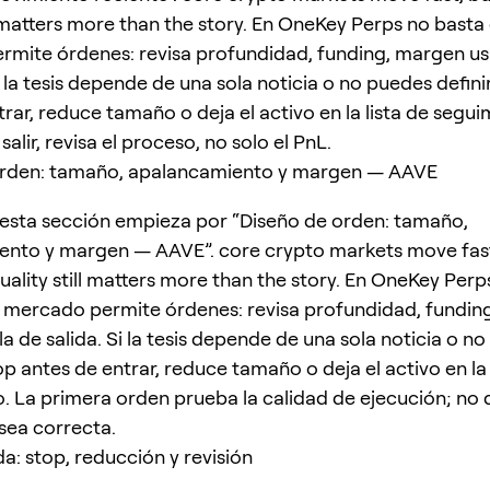
l matters more than the story. En OneKey Perps no basta c
mite órdenes: revisa profundidad, funding, margen us
i la tesis depende de una sola noticia o no puedes definir
rar, reduce tamaño o deja el activo en la lista de segui
alir, revisa el proceso, no solo el PnL.
orden: tamaño, apalancamiento y margen — AAVE
esta sección empieza por “Diseño de orden: tamaño,
ento y margen — AAVE”. core crypto markets move fast
uality still matters more than the story. En OneKey Perp
el mercado permite órdenes: revisa profundidad, fundi
a de salida. Si la tesis depende de una sola noticia o n
top antes de entrar, reduce tamaño o deja el activo en la 
. La primera orden prueba la calidad de ejecución; no
 sea correcta.
da: stop, reducción y revisión