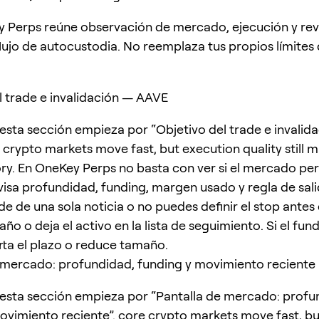
 Perps reúne observación de mercado, ejecución y rev
flujo de autocustodia. No reemplaza tus propios límites
l trade e invalidación — AAVE
esta sección empieza por “Objetivo del trade e invalid
 crypto markets move fast, but execution quality still 
ory. En OneKey Perps no basta con ver si el mercado pe
visa profundidad, funding, margen usado y regla de salid
e de una sola noticia o no puedes definir el stop antes 
o o deja el activo en la lista de seguimiento. Si el fun
rta el plazo o reduce tamaño.
 mercado: profundidad, funding y movimiento reciente
esta sección empieza por “Pantalla de mercado: profu
ovimiento reciente”. core crypto markets move fast, b