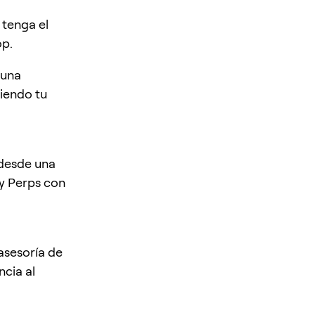
tenga el
op.
 una
siendo tu
 desde una
y Perps con
 asesoría de
ncia al