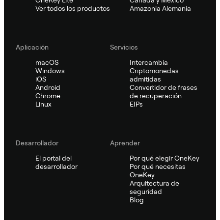
Ver todos los productos
Amazonia Alemania
Aplicación
Servicios
macOS
Intercambia
Windows
Criptomonedas
iOS
admitidas
Android
Convertidor de frases
Chrome
de recuperación
Linux
EIPs
Desarrollador
Aprender
El portal del
Por qué elegir OneKey
desarrollador
Por qué necesitas
OneKey
Arquitectura de
seguridad
Blog