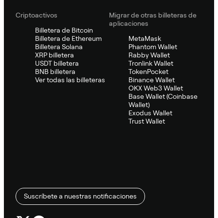
Criptoactivos
Migrar de otras billeteras de
aplicaciones
Billetera de Bitcoin
Billetera de Ethereum
MetaMask
Billetera Solana
Phantom Wallet
XRP billetera
Rabby Wallet
USDT billetera
Tronlink Wallet
BNB billetera
TokenPocket
Ver todas las billeteras
Binance Wallet
OKX Web3 Wallet
Base Wallet (Coinbase
Wallet)
Exodus Wallet
Trust Wallet
Suscríbete a nuestras notificaciones