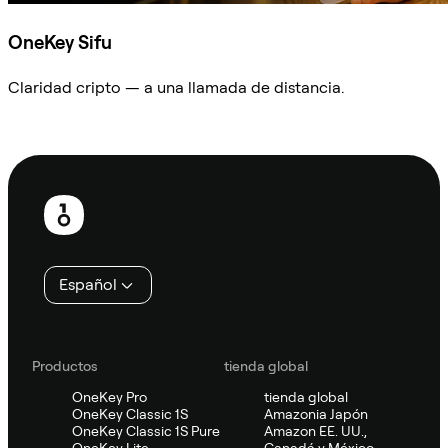
OneKey Sifu
Claridad cripto — a una llamada de distancia.
Preguntar a Sifu
Pie
de
página
Español
Productos
tienda global
OneKey Pro
tienda global
OneKey Classic 1S
Amazonia Japón
OneKey Classic 1S Pure
Amazon EE. UU.,
OneKey Lite
Canadá y México