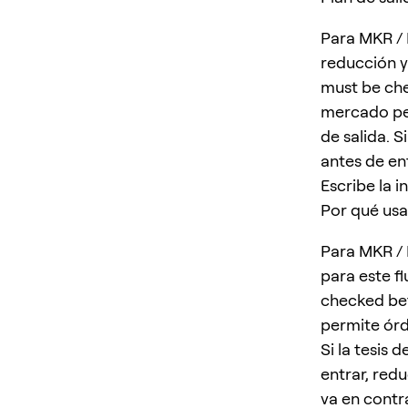
Para MKR / 
reducción y 
must be che
mercado per
de salida. S
antes de ent
Escribe la 
Por qué usa
Para MKR / 
para este fl
checked bef
permite órd
Si la tesis 
entrar, redu
va en contr