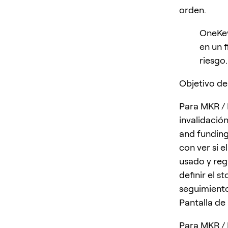
orden.
OneKey
en un 
riesgo.
Objetivo de
Para MKR / 
invalidación
and funding
con ver si 
usado y regl
definir el s
seguimiento
Pantalla de
Para MKR / 