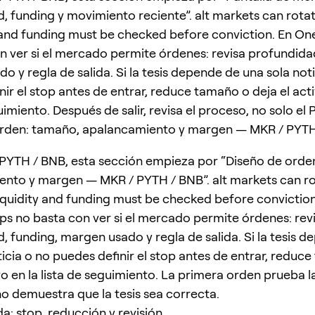
, funding y movimiento reciente”. alt markets can rotat
y and funding must be checked before conviction. En O
n ver si el mercado permite órdenes: revisa profundida
 y regla de salida. Si la tesis depende de una sola noti
ir el stop antes de entrar, reduce tamaño o deja el acti
uimiento. Después de salir, revisa el proceso, no solo el 
orden: tamaño, apalancamiento y margen — MKR / PYT
PYTH / BNB, esta sección empieza por “Diseño de orde
nto y margen — MKR / PYTH / BNB”. alt markets can r
 liquidity and funding must be checked before conviction
s no basta con ver si el mercado permite órdenes: rev
, funding, margen usado y regla de salida. Si la tesis 
ticia o no puedes definir el stop antes de entrar, reduc
vo en la lista de seguimiento. La primera orden prueba l
no demuestra que la tesis sea correcta.
da: stop, reducción y revisión