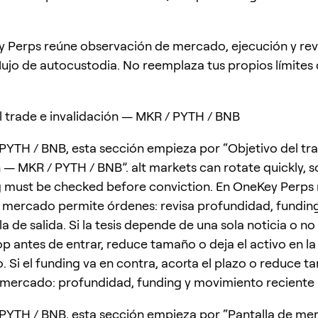
 Perps reúne observación de mercado, ejecución y rev
flujo de autocustodia. No reemplaza tus propios límites
l trade e invalidación — MKR / PYTH / BNB
PYTH / BNB, esta sección empieza por “Objetivo del tr
 — MKR / PYTH / BNB”. alt markets can rotate quickly, so
 must be checked before conviction. En OneKey Perps 
el mercado permite órdenes: revisa profundidad, fundi
a de salida. Si la tesis depende de una sola noticia o n
top antes de entrar, reduce tamaño o deja el activo en la 
. Si el funding va en contra, acorta el plazo o reduce t
 mercado: profundidad, funding y movimiento reciente
PYTH / BNB, esta sección empieza por “Pantalla de me