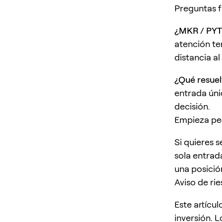
Preguntas 
¿MKR / PYT
atención te
distancia al
¿Qué resue
entrada únic
decisión.
Empieza pe
Si quieres 
sola entrad
una posició
Aviso de ri
Este artícu
inversión. L