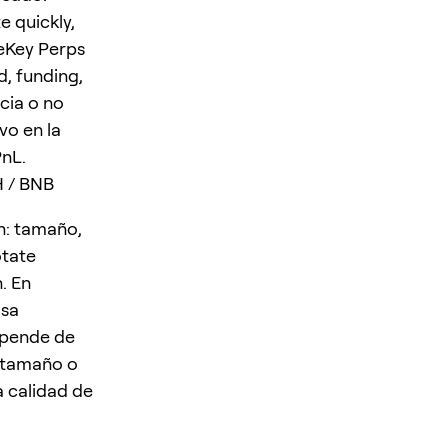
e quickly,
neKey Perps
d, funding,
cia o no
vo en la
PnL.
H / BNB
n: tamaño,
otate
. En
isa
depende de
e tamaño o
a calidad de