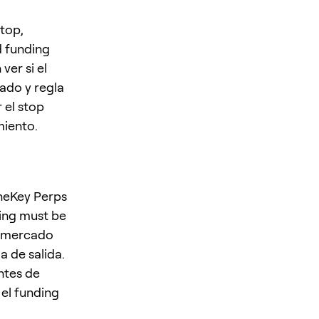
stop,
nd funding
er si el
ado y regla
 el stop
miento.
neKey Perps
ding must be
l mercado
a de salida.
antes de
 el funding