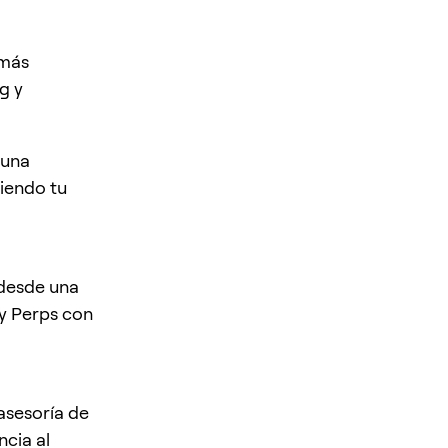
 más
g y
 una
siendo tu
 desde una
y Perps con
 asesoría de
ncia al