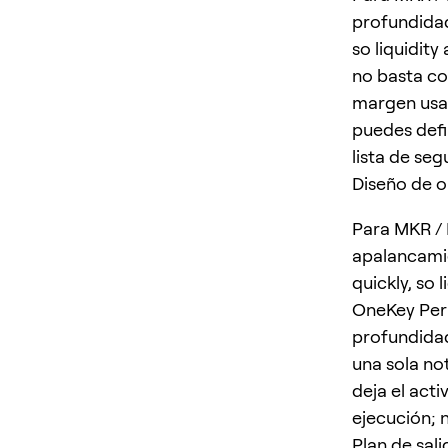
profundidad
so liquidit
no basta co
margen usado
puedes defin
lista de seg
Diseño de 
Para MKR / 
apalancamie
quickly, so
OneKey Perp
profundidad
una sola no
deja el acti
ejecución; 
Plan de sali