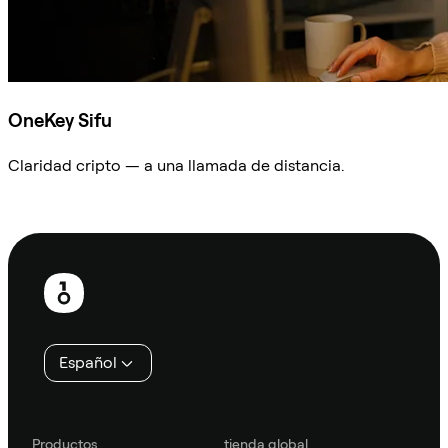
OneKey Sifu
Claridad cripto — a una llamada de distancia.
Preguntar a Sifu
Pie
de
página
Español
Productos
tienda global