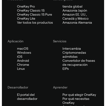
OneKey Pro
tienda global
OneKey Classic 1S
Amazonia Japón
OneKey Classic 1S Pure
Amazon EE. UU.,
OneKey Lite
Canadá y México
Ver todos los productos
Amazonia Alemania
Aplicación
Servicios
macOS
Intercambia
Windows
Criptomonedas
iOS
admitidas
Android
Convertidor de frases
Chrome
de recuperación
Linux
EIPs
Desarrollador
Aprender
El portal del
Por qué elegir OneKey
desarrollador
Por qué necesitas
OneKey