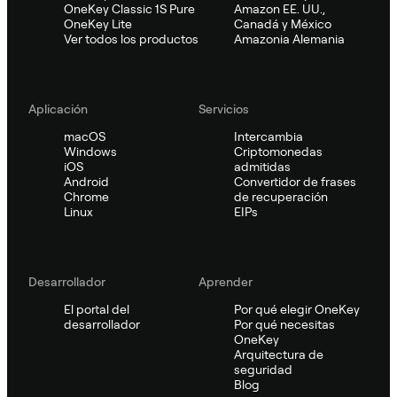
OneKey Classic 1S Pure
Amazon EE. UU.,
OneKey Lite
Canadá y México
Ver todos los productos
Amazonia Alemania
Aplicación
Servicios
macOS
Intercambia
Windows
Criptomonedas
iOS
admitidas
Android
Convertidor de frases
Chrome
de recuperación
Linux
EIPs
Desarrollador
Aprender
El portal del
Por qué elegir OneKey
desarrollador
Por qué necesitas
OneKey
Arquitectura de
seguridad
Blog