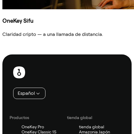
OneKey Sifu
Claridad cripto — a una llamada de distancia.
Preguntar a Sifu
Pie
de
página
Español
Productos
tienda global
OneKey Pro
tienda global
OneKey Classic 1S
Amazonia Japón