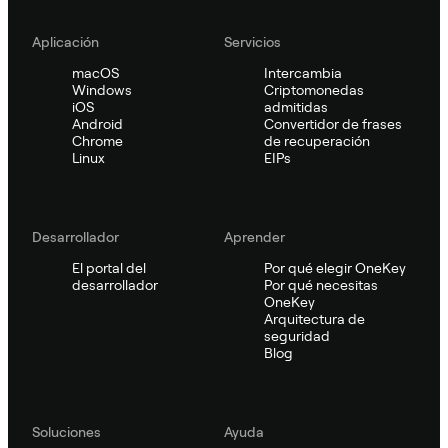
Aplicación
Servicios
macOS
Intercambia
Windows
Criptomonedas
iOS
admitidas
Android
Convertidor de frases
Chrome
de recuperación
Linux
EIPs
Desarrollador
Aprender
El portal del
Por qué elegir OneKey
desarrollador
Por qué necesitas
OneKey
Arquitectura de
seguridad
Blog
Soluciones
Ayuda