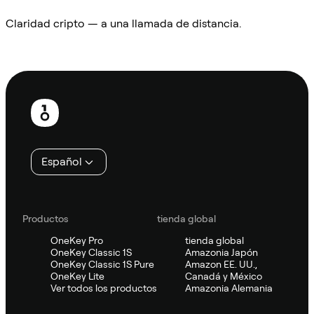
Claridad cripto — a una llamada de distancia.
Preguntar a Sifu
Pie
de
página
Español
Productos
tienda global
OneKey Pro
tienda global
OneKey Classic 1S
Amazonia Japón
OneKey Classic 1S Pure
Amazon EE. UU.,
OneKey Lite
Canadá y México
Ver todos los productos
Amazonia Alemania