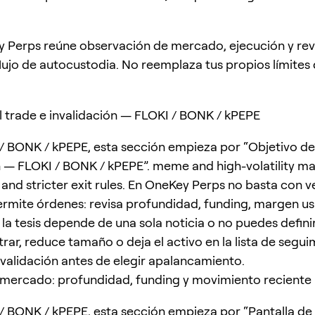
 Perps reúne observación de mercado, ejecución y rev
flujo de autocustodia. No reemplaza tus propios límites
l trade e invalidación — FLOKI / BONK / kPEPE
/ BONK / kPEPE, esta sección empieza por “Objetivo de
n — FLOKI / BONK / kPEPE”. meme and high-volatility m
 and stricter exit rules. En OneKey Perps no basta con ver
mite órdenes: revisa profundidad, funding, margen us
i la tesis depende de una sola noticia o no puedes definir
rar, reduce tamaño o deja el activo en la lista de segui
invalidación antes de elegir apalancamiento.
 mercado: profundidad, funding y movimiento reciente
/ BONK / kPEPE, esta sección empieza por “Pantalla d