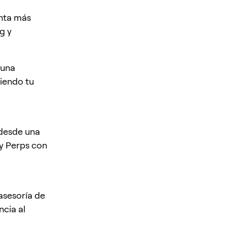
nta más
g y
 una
siendo tu
 desde una
y Perps con
 asesoría de
ncia al