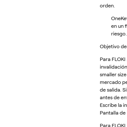
orden.
OneKey
en un 
riesgo.
Objetivo de
Para FLOKI 
invalidació
smaller size
mercado per
de salida. S
antes de ent
Escribe la 
Pantalla de
Para FLOKI 