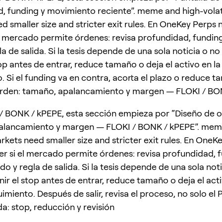
, funding y movimiento reciente”. meme and high-volati
d smaller size and stricter exit rules. En OneKey Perps 
el mercado permite órdenes: revisa profundidad, fundi
a de salida. Si la tesis depende de una sola noticia o n
top antes de entrar, reduce tamaño o deja el activo en la 
. Si el funding va en contra, acorta el plazo o reduce t
orden: tamaño, apalancamiento y margen — FLOKI / BO
/ BONK / kPEPE, esta sección empieza por “Diseño de o
alancamiento y margen — FLOKI / BONK / kPEPE”. mem
arkets need smaller size and stricter exit rules. En OneK
er si el mercado permite órdenes: revisa profundidad, 
 y regla de salida. Si la tesis depende de una sola noti
ir el stop antes de entrar, reduce tamaño o deja el acti
uimiento. Después de salir, revisa el proceso, no solo el 
da: stop, reducción y revisión