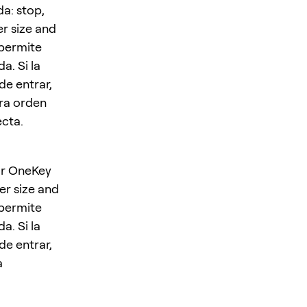
a: stop,
er size and
 permite
a. Si la
de entrar,
era orden
ecta.
ar OneKey
er size and
 permite
a. Si la
de entrar,
a