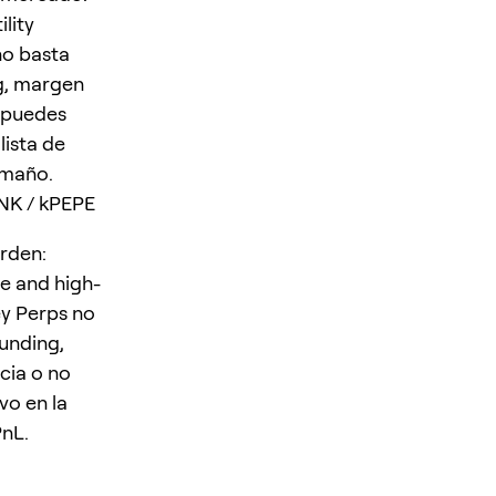
lity
no basta
ng, margen
o puedes
lista de
amaño.
NK / kPEPE
rden:
e and high-
ey Perps no
funding,
cia o no
vo en la
PnL.