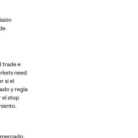
isión
 de
l trade e
arkets need
 si el
ado y regla
 el stop
miento.
e mercado: