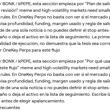
/ BONK / kPEPE, esta sección empieza por “Plan de salid
 revisión”. meme and high-volatility markets need small
it rules. En OneKey Perps no basta con ver si el mercado
visa profundidad, funding, margen usado y regla de salid
e de una sola noticia o no puedes definir el stop antes 
ño o deja el activo en la lista de seguimiento. La prim
alidad de ejecución; no demuestra que la tesis sea corr
r OneKey Perps para este flujo
/ BONK / kPEPE, esta sección empieza por “Por qué us
este flujo”. meme and high-volatility markets need small
it rules. En OneKey Perps no basta con ver si el mercado
visa profundidad, funding, margen usado y regla de salid
e de una sola noticia o no puedes definir el stop antes 
o o deja el activo en la lista de seguimiento. Escribe l
n antes de elegir apalancamiento.
frecuentes