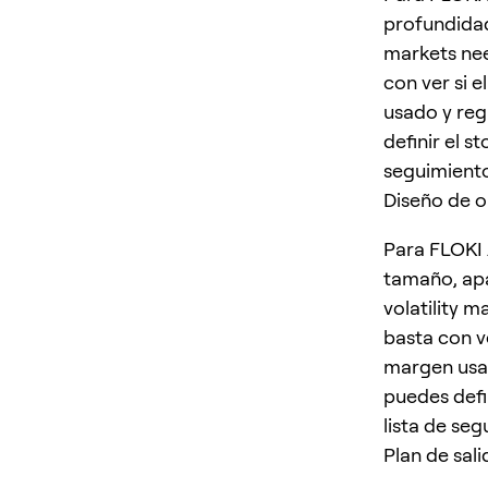
profundidad
markets nee
con ver si 
usado y regl
definir el s
seguimiento
Diseño de 
Para FLOKI 
tamaño, ap
volatility m
basta con v
margen usado
puedes defin
lista de seg
Plan de sali