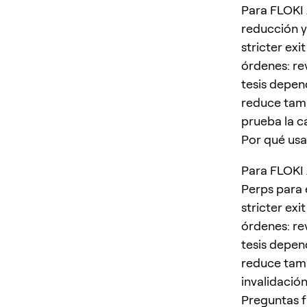
Para FLOKI 
reducción y
stricter ex
órdenes: re
tesis depend
reduce tama
prueba la c
Por qué usa
Para FLOKI 
Perps para 
stricter ex
órdenes: re
tesis depend
reduce tamañ
invalidació
Preguntas 