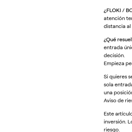
¿FLOKI / B
atención te
distancia al
¿Qué resue
entrada únic
decisión.
Empieza pe
Si quieres 
sola entrad
una posició
Aviso de ri
Este artícu
inversión. L
riesgo.