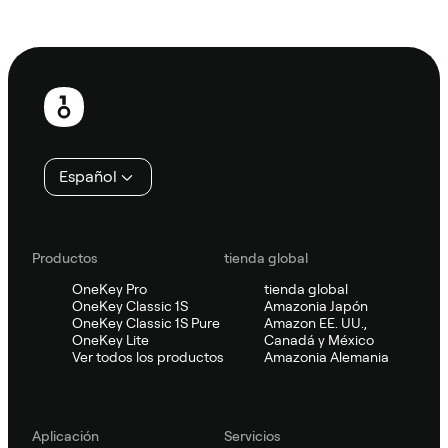
Preguntar a Sifu
Pie
de
página
Español
Productos
tienda global
OneKey Pro
tienda global
OneKey Classic 1S
Amazonia Japón
OneKey Classic 1S Pure
Amazon EE. UU.,
OneKey Lite
Canadá y México
Ver todos los productos
Amazonia Alemania
Aplicación
Servicios