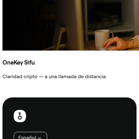
OneKey Sifu
Claridad cripto — a una llamada de distancia.
Preguntar a Sifu
Pie
de
página
Español