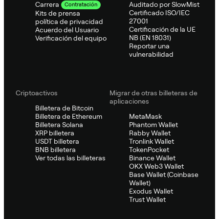
Auditado por SlowMist
Carrera
Contratación
Certificado ISO/IEC
Kits de prensa
27001
política de privacidad
Certificación de la UE
Acuerdo del Usuario
NB (EN 18031)
Verificación del equipo
Reportar una
vulnerabilidad
Criptoactivos
Migrar de otras billeteras de
aplicaciones
Billetera de Bitcoin
Billetera de Ethereum
MetaMask
Billetera Solana
Phantom Wallet
XRP billetera
Rabby Wallet
USDT billetera
Tronlink Wallet
BNB billetera
TokenPocket
Ver todas las billeteras
Binance Wallet
OKX Web3 Wallet
Base Wallet (Coinbase
Wallet)
Exodus Wallet
Trust Wallet