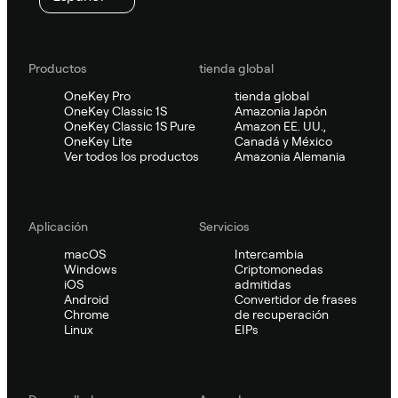
Productos
tienda global
OneKey Pro
tienda global
OneKey Classic 1S
Amazonia Japón
OneKey Classic 1S Pure
Amazon EE. UU.,
OneKey Lite
Canadá y México
Ver todos los productos
Amazonia Alemania
Aplicación
Servicios
macOS
Intercambia
Windows
Criptomonedas
iOS
admitidas
Android
Convertidor de frases
Chrome
de recuperación
Linux
EIPs