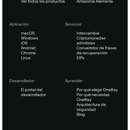
Ver todos los productos
Amazonia Alemania
Aplicación
Servicios
macOS
Intercambia
Windows
Criptomonedas
iOS
admitidas
Android
Convertidor de frases
Chrome
de recuperación
Linux
EIPs
Desarrollador
Aprender
El portal del
Por qué elegir OneKey
desarrollador
Por qué necesitas
OneKey
Arquitectura de
seguridad
Blog