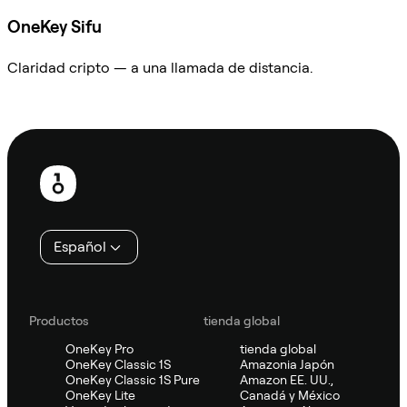
OneKey Sifu
Claridad cripto — a una llamada de distancia.
Preguntar a Sifu
Pie
de
página
Español
Productos
tienda global
OneKey Pro
tienda global
OneKey Classic 1S
Amazonia Japón
OneKey Classic 1S Pure
Amazon EE. UU.,
OneKey Lite
Canadá y México