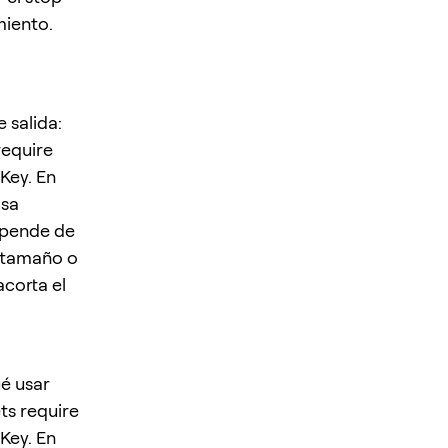
miento.
 salida:
require
Key. En
isa
depende de
e tamaño o
acorta el
é usar
ts require
Key. En