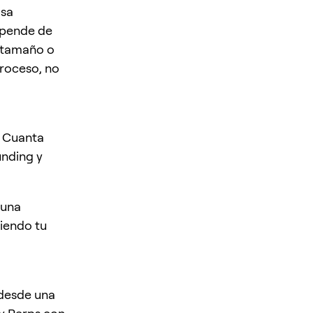
isa
depende de
e tamaño o
 proceso, no
 Cuanta
unding y
 una
siendo tu
 desde una