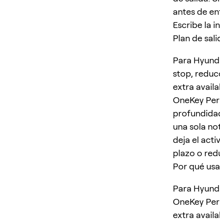
antes de ent
Escribe la 
Plan de sali
Para Hyunda
stop, reduc
extra avail
OneKey Perp
profundidad
una sola no
deja el acti
plazo o re
Por qué usa
Para Hyunda
OneKey Perp
extra avail