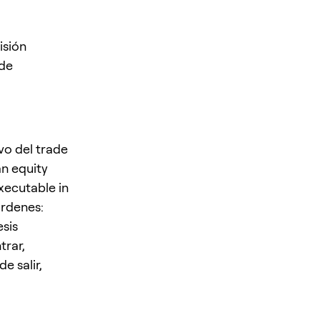
isión
 de
vo del trade
an equity
xecutable in
órdenes:
esis
trar,
e salir,