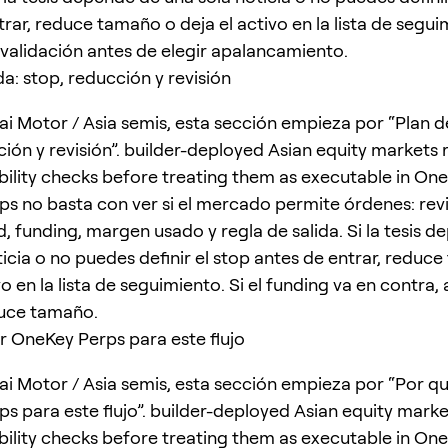
rar, reduce tamaño o deja el activo en la lista de segui
invalidación antes de elegir apalancamiento.
da: stop, reducción y revisión
i Motor / Asia semis, esta sección empieza por “Plan de
ción y revisión”. builder-deployed Asian equity markets 
ability checks before treating them as executable in One
s no basta con ver si el mercado permite órdenes: rev
, funding, margen usado y regla de salida. Si la tesis 
ticia o no puedes definir el stop antes de entrar, reduc
vo en la lista de seguimiento. Si el funding va en contra, 
duce tamaño.
r OneKey Perps para este flujo
i Motor / Asia semis, esta sección empieza por “Por qu
s para este flujo”. builder-deployed Asian equity marke
ability checks before treating them as executable in One