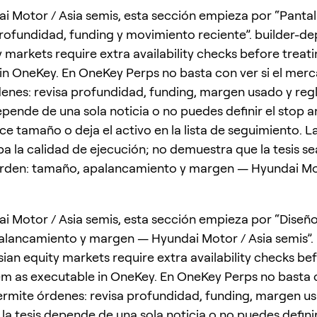
i Motor / Asia semis, esta sección empieza por “Pantal
ofundidad, funding y movimiento reciente”. builder-d
y markets require extra availability checks before treat
in OneKey. En OneKey Perps no basta con ver si el mer
enes: revisa profundidad, funding, margen usado y regl
depende de una sola noticia o no puedes definir el stop 
ce tamaño o deja el activo en la lista de seguimiento. L
a la calidad de ejecución; no demuestra que la tesis se
orden: tamaño, apalancamiento y margen — Hyundai Mot
i Motor / Asia semis, esta sección empieza por “Diseñ
lancamiento y margen — Hyundai Motor / Asia semis”. 
ian equity markets require extra availability checks be
em as executable in OneKey. En OneKey Perps no basta co
mite órdenes: revisa profundidad, funding, margen us
i la tesis depende de una sola noticia o no puedes definir