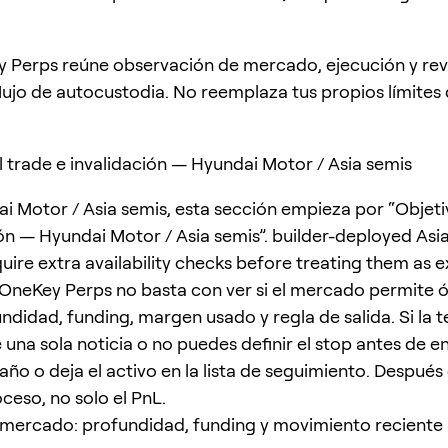
 Perps reúne observación de mercado, ejecución y rev
flujo de autocustodia. No reemplaza tus propios límites
l trade e invalidación — Hyundai Motor / Asia semis
i Motor / Asia semis, esta sección empieza por “Objeti
ión — Hyundai Motor / Asia semis”. builder-deployed Asi
uire extra availability checks before treating them as e
OneKey Perps no basta con ver si el mercado permite 
ndidad, funding, margen usado y regla de salida. Si la t
una sola noticia o no puedes definir el stop antes de en
o o deja el activo en la lista de seguimiento. Después d
oceso, no solo el PnL.
 mercado: profundidad, funding y movimiento reciente