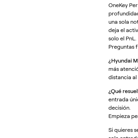
OneKey Perp
profundidad
una sola no
deja el acti
solo el PnL.
Preguntas 
¿Hyundai M
más atenció
distancia al
¿Qué resue
entrada únic
decisión.
Empieza pe
Si quieres 