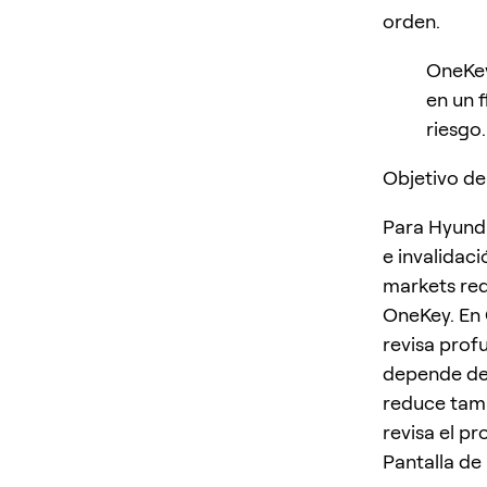
orden.
OneKey
en un 
riesgo.
Objetivo de
Para Hyunda
e invalidac
markets req
OneKey. En 
revisa profu
depende de 
reduce tamañ
revisa el pr
Pantalla de