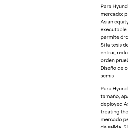
Para Hyunda
mercado: pr
Asian equit
executable 
permite órd
Si la tesis 
entrar, redu
orden prueb
Diseño de 
semis
Para Hyunda
tamaño, apa
deployed As
treating th
mercado per
de salida. S