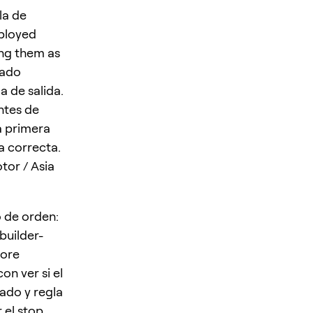
la de
eployed
ing them as
cado
a de salida.
antes de
a primera
a correcta.
or / Asia
o de orden:
builder-
fore
n ver si el
ado y regla
 el stop