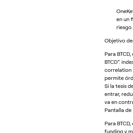
OneKey
en un 
riesgo.
Objetivo de
Para BTCD, 
BTCD”. inde
correlation
permite órd
Si la tesis 
entrar, redu
va en contr
Pantalla de
Para BTCD, 
funding y m