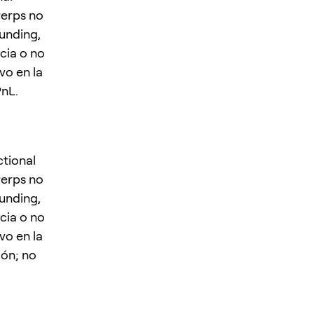
Perps no
funding,
cia o no
vo en la
PnL.
ctional
Perps no
funding,
cia o no
vo en la
ión; no