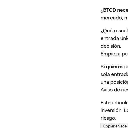
¿BTCD nece
mercado, má
¿Qué resue
entrada únic
decisión.
Empieza pe
Si quieres 
sola entrad
una posició
Aviso de ri
Este artícu
inversión. L
riesgo.
Copiar enlace