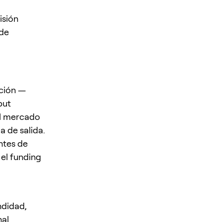
isión
 de
ación —
but
el mercado
a de salida.
antes de
 el funding
ndidad,
nal