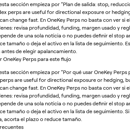
esta sección empieza por “Plan de salida: stop, reducci
ndex perps are useful for directional exposure or hedgin
 can change fast. En OneKey Perps no basta con ver si 
enes: revisa profundidad, funding, margen usado y regl
depende de una sola noticia o no puedes definir el stop 
ce tamaño o deja el activo en la lista de seguimiento. Es
n antes de elegir apalancamiento.
r OneKey Perps para este flujo
esta sección empieza por “Por qué usar OneKey Perps 
x perps are useful for directional exposure or hedging, b
 can change fast. En OneKey Perps no basta con ver si 
enes: revisa profundidad, funding, margen usado y regl
depende de una sola noticia o no puedes definir el stop 
ce tamaño o deja el activo en la lista de seguimiento. Si
a, acorta el plazo o reduce tamaño.
frecuentes