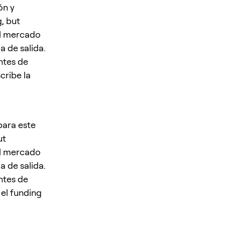
ón y
g, but
el mercado
a de salida.
antes de
cribe la
para este
ut
el mercado
a de salida.
antes de
 el funding