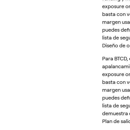
exposure or
basta con v
margen usado
puedes defin
lista de seg
Diseño de 
Para BTCD, 
apalancamie
exposure or
basta con v
margen usado
puedes defin
lista de se
demuestra q
Plan de sali