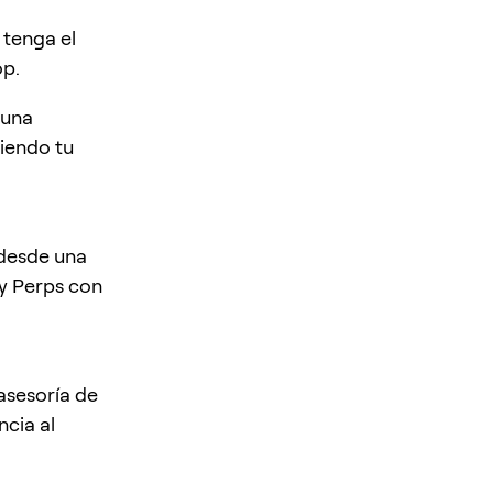
tenga el
op.
 una
siendo tu
 desde una
y Perps con
 asesoría de
ncia al