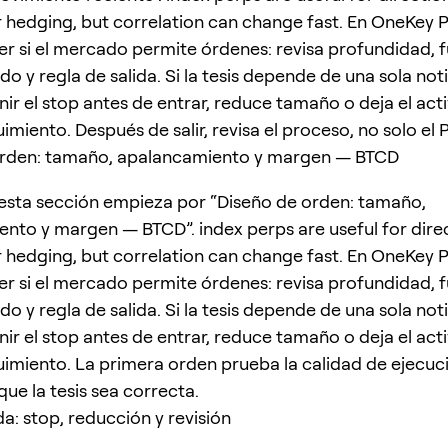
 hedging, but correlation can change fast. En OneKey 
er si el mercado permite órdenes: revisa profundidad, 
 y regla de salida. Si la tesis depende de una sola noti
ir el stop antes de entrar, reduce tamaño o deja el acti
uimiento. Después de salir, revisa el proceso, no solo el 
orden: tamaño, apalancamiento y margen — BTCD
esta sección empieza por “Diseño de orden: tamaño,
nto y margen — BTCD”. index perps are useful for dire
 hedging, but correlation can change fast. En OneKey 
er si el mercado permite órdenes: revisa profundidad, 
 y regla de salida. Si la tesis depende de una sola noti
ir el stop antes de entrar, reduce tamaño o deja el acti
guimiento. La primera orden prueba la calidad de ejecuc
ue la tesis sea correcta.
da: stop, reducción y revisión