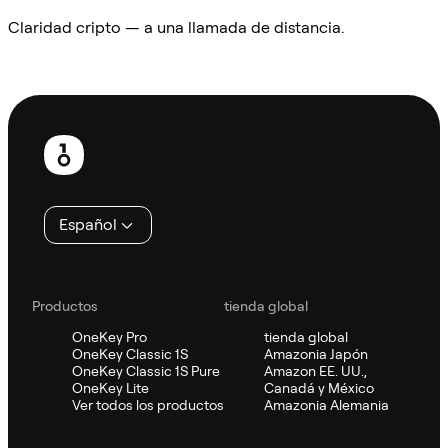
Claridad cripto — a una llamada de distancia.
Preguntar a Sifu
Pie
de
página
Español
Productos
tienda global
OneKey Pro
tienda global
OneKey Classic 1S
Amazonia Japón
OneKey Classic 1S Pure
Amazon EE. UU.,
OneKey Lite
Canadá y México
Ver todos los productos
Amazonia Alemania