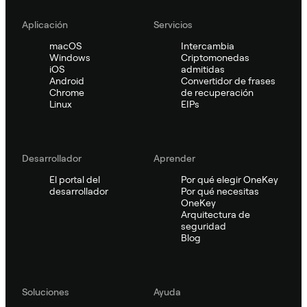
Aplicación
Servicios
macOS
Intercambia
Windows
Criptomonedas
iOS
admitidas
Android
Convertidor de frases
Chrome
de recuperación
Linux
EIPs
Desarrollador
Aprender
El portal del
Por qué elegir OneKey
desarrollador
Por qué necesitas
OneKey
Arquitectura de
seguridad
Blog
Soluciones
Ayuda