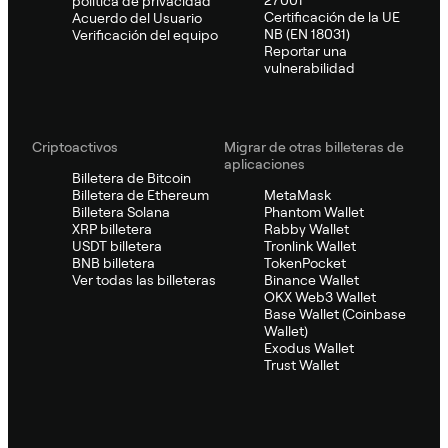
27001
política de privacidad
Certificación de la UE
Acuerdo del Usuario
NB (EN 18031)
Verificación del equipo
Reportar una
vulnerabilidad
Criptoactivos
Migrar de otras billeteras de
aplicaciones
Billetera de Bitcoin
Billetera de Ethereum
MetaMask
Billetera Solana
Phantom Wallet
XRP billetera
Rabby Wallet
USDT billetera
Tronlink Wallet
BNB billetera
TokenPocket
Ver todas las billeteras
Binance Wallet
OKX Web3 Wallet
Base Wallet (Coinbase
Wallet)
Exodus Wallet
Trust Wallet