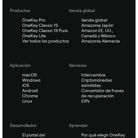
Productos
tienda global
OneKey Pro
tienda global
OneKey Classic 1S
Amazonia Japón
OneKey Classic 1S Pure
Amazon EE. UU.,
OneKey Lite
Canadá y México
Ver todos los productos
Amazonia Alemania
Aplicación
Servicios
macOS
Intercambia
Windows
Criptomonedas
iOS
admitidas
Android
Convertidor de frases
Chrome
de recuperación
Linux
EIPs
Desarrollador
Aprender
El portal del
Por qué elegir OneKey