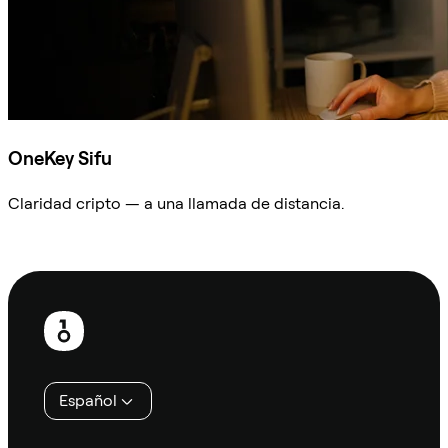
OneKey Sifu
Claridad cripto — a una llamada de distancia.
Preguntar a Sifu
Pie
de
página
Español