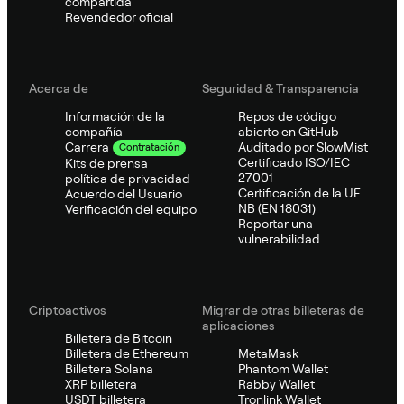
compartida
Revendedor oficial
Acerca de
Seguridad & Transparencia
Información de la
Repos de código
compañía
abierto en GitHub
Auditado por SlowMist
Carrera
Contratación
Certificado ISO/IEC
Kits de prensa
27001
política de privacidad
Certificación de la UE
Acuerdo del Usuario
NB (EN 18031)
Verificación del equipo
Reportar una
vulnerabilidad
Criptoactivos
Migrar de otras billeteras de
aplicaciones
Billetera de Bitcoin
Billetera de Ethereum
MetaMask
Billetera Solana
Phantom Wallet
XRP billetera
Rabby Wallet
USDT billetera
Tronlink Wallet