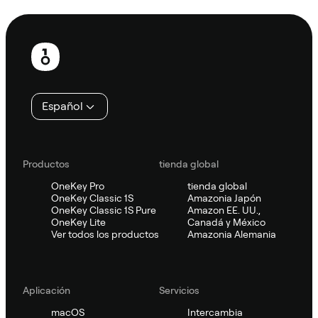
Pie
de
página
Español
Productos
tienda global
OneKey Pro
tienda global
OneKey Classic 1S
Amazonia Japón
OneKey Classic 1S Pure
Amazon EE. UU.,
OneKey Lite
Canadá y México
Ver todos los productos
Amazonia Alemania
Aplicación
Servicios
macOS
Intercambia